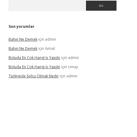
Arama
Son yorumlar
Bahın Ne Demek
için
admin
Bahın Ne Demek
için
İsmail
Boluda En Çok Hangi Iş Yapılır
için
admin
Boluda En Çok Hangi Iş Yapılır
için
Umay
Türkiyede Solcu Olmak Nedir
için
admin
ino