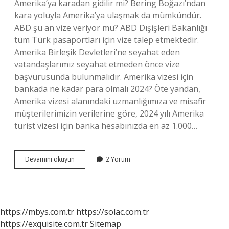
Amerika’ya karadan gidilir mi? Bering Boğazı’ndan
kara yoluyla Amerika’ya ulaşmak da mümkündür.
ABD şu an vize veriyor mu? ABD Dışişleri Bakanlığı
tüm Türk pasaportları için vize talep etmektedir.
Amerika Birleşik Devletleri’ne seyahat eden
vatandaşlarımız seyahat etmeden önce vize
başvurusunda bulunmalıdır. Amerika vizesi için
bankada ne kadar para olmalı 2024? Öte yandan,
Amerika vizesi alanındaki uzmanlığımıza ve misafir
müşterilerimizin verilerine göre, 2024 yılı Amerika
turist vizesi için banka hesabınızda en az 1.000…
Türkiyeden
Devamını okuyun
2 Yorum
Amerikaya
Gidilir
Mi
https://mbys.com.tr
https://solac.com.tr
https://exquisite.com.tr
Sitemap