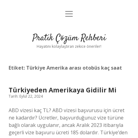
menüyü
Anasayfa
aç
Gizlilik Politikası
Pratik Çözüm Rehberi
Yasal Uyarı
Hayatını kolaylaştıran zekice öneriler!
Hakkımızda
Etiket:
Türkiye Amerika arası otobüs kaç saat
Türkiyeden Amerikaya Gidilir Mi
Tarih: Eylül 22, 2024
ABD vizesi kaç TL? ABD vizesi başvurusu için ücret
ne kadardır? Ücretler, başvurduğunuz vize türüne
bağlı olarak uygulanır, ancak Aralık 2023 itibarıyla
geçerli vize başvuru ücreti 185 dolardır. Türkiye’den