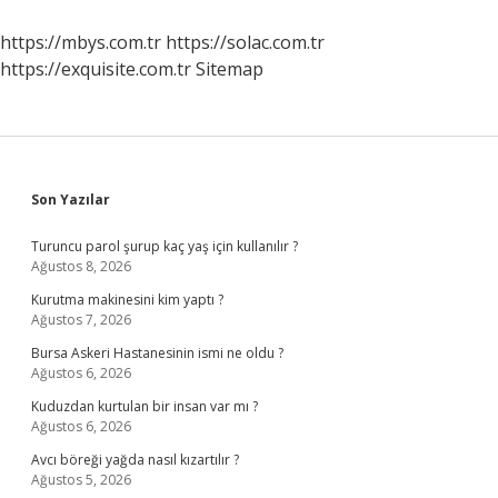
Özelliklerinden
Birisidir
https://mbys.com.tr
https://solac.com.tr
https://exquisite.com.tr
Sitemap
Sidebar
Son Yazılar
Turuncu parol şurup kaç yaş için kullanılır ?
Ağustos 8, 2026
Kurutma makinesini kim yaptı ?
Ağustos 7, 2026
Bursa Askeri Hastanesinin ismi ne oldu ?
Ağustos 6, 2026
Kuduzdan kurtulan bir insan var mı ?
Ağustos 6, 2026
Avcı böreği yağda nasıl kızartılır ?
Ağustos 5, 2026