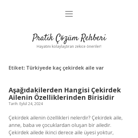
menüyü
Anasayfa
aç
Gizlilik Politikası
Pratik Çözüm Rehberi
Yasal Uyarı
Hayatını kolaylaştıran zekice öneriler!
Hakkımızda
Etiket:
Türkiyede kaç çekirdek aile var
Aşağıdakilerden Hangisi Çekirdek
Ailenin Özelliklerinden Birisidir
Tarih: Eylül 24, 2024
Çekirdek ailenin özellikleri nelerdir? Çekirdek aile,
anne, baba ve çocuklardan oluşan bir ailedir.
Çekirdek ailede ikinci derece aile üyesi yoktur,