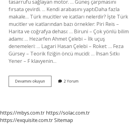
tasarrufu sağlayan motor. … Güneş çarpmasını
fırsata çevirdi. … Kendi arabasını yaptıDaha fazla
makale… Türk mucitler ve icatları nelerdir? İşte Türk
mucitler ve icatlarından bazı örnekler: Piri Reis –
Harita ve coğrafya dehası: … Biruni – Çok yönlü bilim
adamı: … Hezarfen Ahmet Çelebi – İlk uçuş
denemeleri: … Lagari Hasan Çelebi – Roket: … Feza
Gürsey – Teorik fiziğin öncü mucidi: … İhsan Sıtkı
Yener – F klavyenin…
Türklerin
Devamını okuyun
2 Yorum
Icat
Ettiği
Şeyler
Nedir
https://mbys.com.tr
https://solac.com.tr
https://exquisite.com.tr
Sitemap