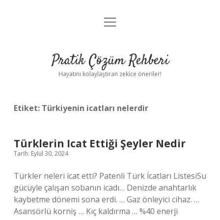
menüyü
Anasayfa
aç
Gizlilik Politikası
Pratik Çözüm Rehberi
Yasal Uyarı
Hayatını kolaylaştıran zekice öneriler!
Hakkımızda
Etiket:
Türkiyenin icatları nelerdir
Türklerin Icat Ettiği Şeyler Nedir
Tarih: Eylül 30, 2024
Türkler neleri icat etti? Patenli Türk İcatları ListesiSu
gücüyle çalışan sobanın icadı… Denizde anahtarlık
kaybetme dönemi sona erdi. … Gaz önleyici cihaz. …
Asansörlü korniş … Kıç kaldırma … %40 enerji