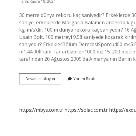
Tarih: Kasım 18, 2024
30 metre dünya rekoru kaç saniyedir? Erkeklerde 30
saniye, erkeklerde Margaria-Kalamen anaerobik güc
kg-m/s’dir. 100 m dünya rekoru kaç saniyedir? 16 
Usain Bolt, 100 metreyi 9.58 saniyede koşarak kırıl
saniyedir? ErkeklerBölüm DerecesiSporcu400 m45.
m1:44.00İlham Tanui Özbilen1000 m2:15. 200 metre
tarafından 20 Ağustos 2009’da Almanya’nın Berlin
60
Devamını okuyun
Yorum Bırak
Metre
Dünya
Rekoru
Kaç
Saniye
https://mbys.com.tr
https://solac.com.tr
https://exqu