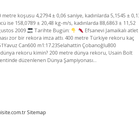
 metre koşusu 4,2794 ± 0,06 saniye, kadınlarda 5,1545 ± 0,1
ü ise 158,0789 ± 20,48 kg-m/s, kadınlarda 88,6863 ± 11,52
Ağustos 2009
Tarihte Bugün:
Efsanevi Jamaikalı atlet
ması zor bir rekora imza attı. 400 metre Türkiye rekoru kaç
51Yavuz Can600 m1:17.23Selahattin Çobanoğlu800
 dünya rekoru kimin? 200 metre dünya rekoru, Usain Bolt
 kentinde düzenlenen Dünya Şampiyonası…
isite.com.tr
Sitemap