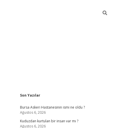
Sidebar
Son Yazılar
vdcasino
Bursa Askeri Hastanesinin ismi ne oldu ?
Ağustos 6, 2026
Kuduzdan kurtulan bir insan var mı ?
Ağustos 6, 2026