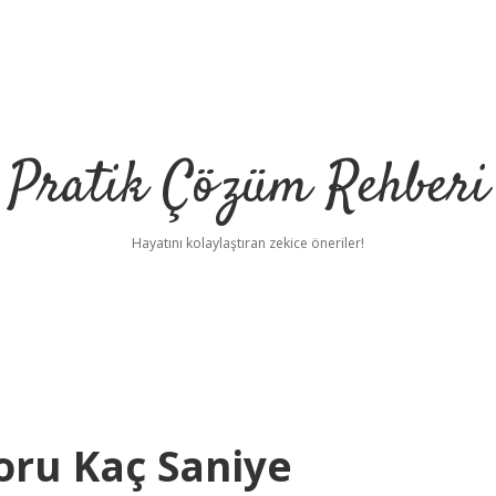
Pratik Çözüm Rehberi
Hayatını kolaylaştıran zekice öneriler!
oru Kaç Saniye