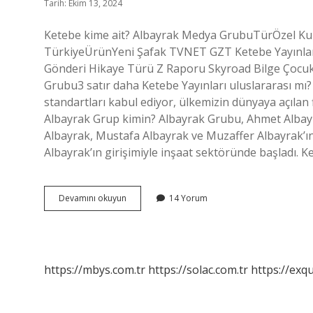
Tarih: Ekim 13, 2024
Ketebe kime ait? Albayrak Medya GrubuTürÖzel K
TürkiyeÜrünYeni Şafak TVNET GZT Ketebe Yayınları
Gönderi Hikaye Türü Z Raporu Skyroad Bilge Çocuk
Grubu3 satır daha Ketebe Yayınları uluslararası mı? 
standartları kabul ediyor, ülkemizin dünyaya açılan f
Albayrak Grup kimin? Albayrak Grubu, Ahmet Albayr
Albayrak, Mustafa Albayrak ve Muzaffer Albayrak’ın
Albayrak’ın girişimiyle inşaat sektöründe başladı. 
Ketebe
Devamını okuyun
14 Yorum
Ne
Zaman
Kuruldu
https://mbys.com.tr
https://solac.com.tr
https://exqu