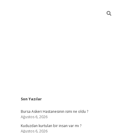
Sidebar
Son Yazılar
vdcasino
Bursa Askeri Hastanesinin ismi ne oldu ?
Ağustos 6, 2026
Kuduzdan kurtulan bir insan var mı ?
Ağustos 6, 2026