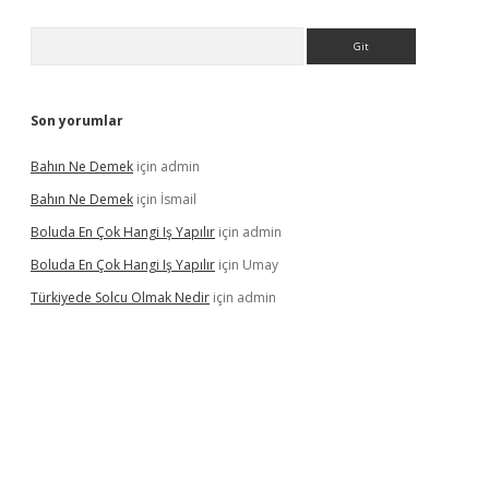
Arama
Son yorumlar
Bahın Ne Demek
için
admin
Bahın Ne Demek
için
İsmail
Boluda En Çok Hangi Iş Yapılır
için
admin
Boluda En Çok Hangi Iş Yapılır
için
Umay
Türkiyede Solcu Olmak Nedir
için
admin
ino