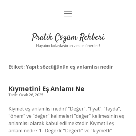
menüyü
Anasayfa
aç
Gizlilik Politikası
Pratik Çözüm Rehberi
Yasal Uyarı
Hayatını kolaylaştıran zekice öneriler!
Hakkımızda
Etiket:
Yapıt sözcüğünün eş anlamlısı nedir
Kıymetini Eş Anlamı Ne
Tarih: Ocak 26, 2025
Kiymet eş anlamlısı nedir? “Değer”, “fiyat”, “fayda”,
“önem” ve “değer” kelimeleri “değer” kelimesinin eş
anlamlısı olarak kabul edilmektedir. Kıymetli eş
anlam nedir? 1- Değerli: “Değerli” ve “kıymetli”