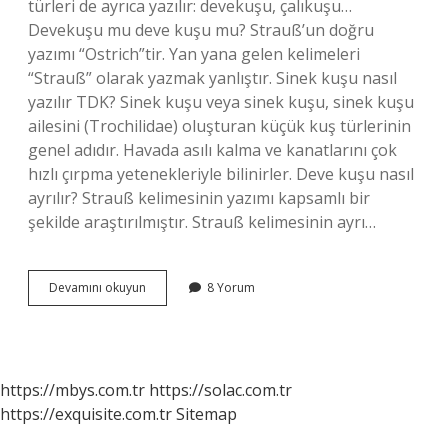
türleri de ayrıca yazılır: devekuşu, çalıkuşu…
Devekuşu mu deve kuşu mu? Strauß’un doğru
yazımı “Ostrich”tir. Yan yana gelen kelimeleri
“Strauß” olarak yazmak yanlıştır. Sinek kuşu nasıl
yazılır TDK? Sinek kuşu veya sinek kuşu, sinek kuşu
ailesini (Trochilidae) oluşturan küçük kuş türlerinin
genel adıdır. Havada asılı kalma ve kanatlarını çok
hızlı çırpma yetenekleriyle bilinirler. Deve kuşu nasıl
ayrılır? Strauß kelimesinin yazımı kapsamlı bir
şekilde araştırılmıştır. Strauß kelimesinin ayrı…
Devekuşu
Devamını okuyun
8 Yorum
Ayrı
Mı
Yazılır
Bitişik
Mi
https://mbys.com.tr
https://solac.com.tr
https://exquisite.com.tr
Sitemap