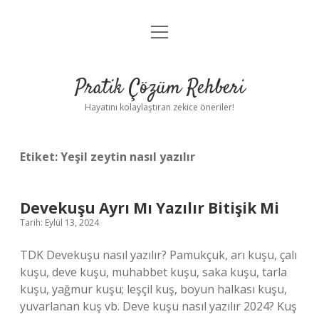
menüyü
Anasayfa
aç
Gizlilik Politikası
Pratik Çözüm Rehberi
Yasal Uyarı
Hayatını kolaylaştıran zekice öneriler!
Hakkımızda
Etiket:
Yeşil zeytin nasıl yazılır
Devekuşu Ayrı Mı Yazılır Bitişik Mi
Tarih: Eylül 13, 2024
TDK Devekuşu nasıl yazılır? Pamukçuk, arı kuşu, çalı
kuşu, deve kuşu, muhabbet kuşu, saka kuşu, tarla
kuşu, yağmur kuşu; leşçil kuş, boyun halkası kuşu,
yuvarlanan kuş vb. Deve kuşu nasıl yazılır 2024? Kuş