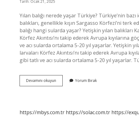
Tarih: Ocak 21, 2025
Yılan balığı nerede yaşar Türkiye? Türkiye’nin bazı i
balıkları, genellikle kışın Sargasso Körfezi’ni terk ed
balığı hangi sularda yaşar? Yetişkin yılan balıkları 
Körfez Akıntısı’nı takip ederek Avrupa kıyılarına göç e
ve acı sularda ortalama 5-20 yıl yaşarlar. Yetişkin y
larvaları Körfez Akıntısı’nı takip ederek Avrupa kıyıla
gibi tatlı ve acı sularda ortalama 5-20 yıl yaşarlar. 
Türkiyede
Devamını okuyun
Yorum Bırak
Yılan
Balığı
Nerede
Bulunur
https://mbys.com.tr
https://solac.com.tr
https://exqu