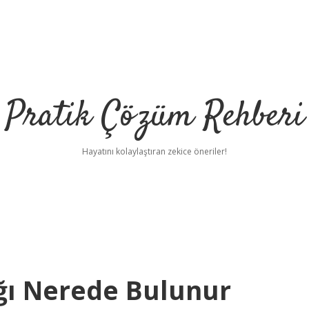
Pratik Çözüm Rehberi
Hayatını kolaylaştıran zekice öneriler!
ığı Nerede Bulunur