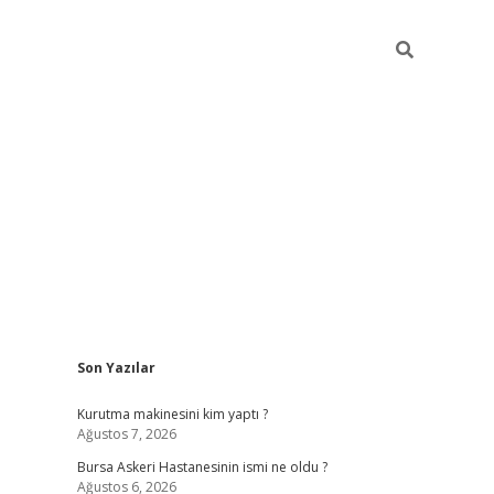
Sidebar
Son Yazılar
vdcasino
Kurutma makinesini kim yaptı ?
Ağustos 7, 2026
Bursa Askeri Hastanesinin ismi ne oldu ?
Ağustos 6, 2026