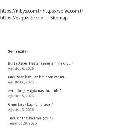
Yağ
Kullanılır
https://mbys.com.tr
https://solac.com.tr
https://exquisite.com.tr
Sitemap
Sidebar
Son Yazılar
Bursa Askeri Hastanesinin ismi ne oldu ?
Ağustos 6, 2026
Kuduzdan kurtulan bir insan var mı ?
Ağustos 6, 2026
Avcı böreği yağda nasıl kızartılır ?
Ağustos 5, 2026
6 mm tarak kaç numaradır ?
Ağustos 3, 2026
Tuvale hangi kalemle çizilir ?
Temmuz 29, 2026