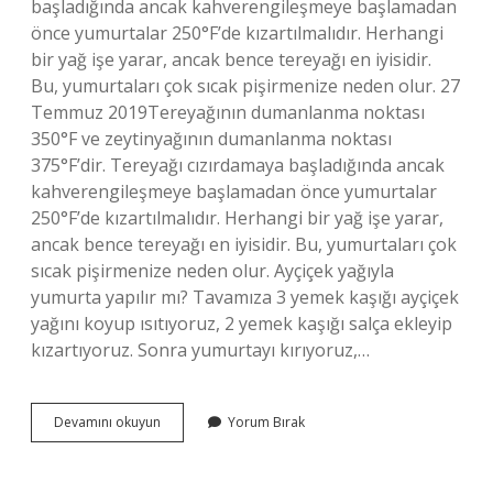
başladığında ancak kahverengileşmeye başlamadan
önce yumurtalar 250°F’de kızartılmalıdır. Herhangi
bir yağ işe yarar, ancak bence tereyağı en iyisidir.
Bu, yumurtaları çok sıcak pişirmenize neden olur. 27
Temmuz 2019Tereyağının dumanlanma noktası
350°F ve zeytinyağının dumanlanma noktası
375°F’dir. Tereyağı cızırdamaya başladığında ancak
kahverengileşmeye başlamadan önce yumurtalar
250°F’de kızartılmalıdır. Herhangi bir yağ işe yarar,
ancak bence tereyağı en iyisidir. Bu, yumurtaları çok
sıcak pişirmenize neden olur. Ayçiçek yağıyla
yumurta yapılır mı? Tavamıza 3 yemek kaşığı ayçiçek
yağını koyup ısıtıyoruz, 2 yemek kaşığı salça ekleyip
kızartıyoruz. Sonra yumurtayı kırıyoruz,…
Yumurta
Devamını okuyun
Yorum Bırak
Yapmak
Için
Hangi