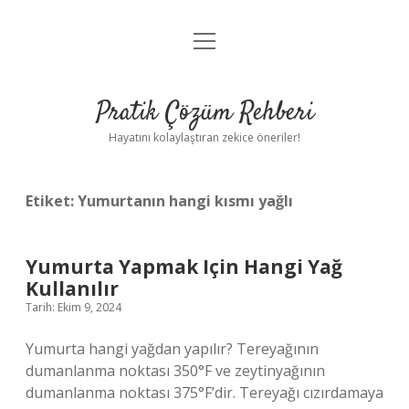
menüyü
Anasayfa
aç
Gizlilik Politikası
Pratik Çözüm Rehberi
Yasal Uyarı
Hayatını kolaylaştıran zekice öneriler!
Hakkımızda
Etiket:
Yumurtanın hangi kısmı yağlı
Yumurta Yapmak Için Hangi Yağ
Kullanılır
Tarih: Ekim 9, 2024
Yumurta hangi yağdan yapılır? Tereyağının
dumanlanma noktası 350°F ve zeytinyağının
dumanlanma noktası 375°F’dir. Tereyağı cızırdamaya