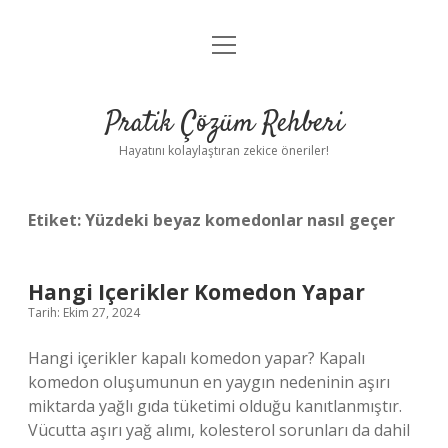
menüyü
Anasayfa
aç
Gizlilik Politikası
Pratik Çözüm Rehberi
Yasal Uyarı
Hayatını kolaylaştıran zekice öneriler!
Hakkımızda
Etiket:
Yüzdeki beyaz komedonlar nasıl geçer
Hangi Içerikler Komedon Yapar
Tarih: Ekim 27, 2024
Hangi içerikler kapalı komedon yapar? Kapalı
komedon oluşumunun en yaygın nedeninin aşırı
miktarda yağlı gıda tüketimi olduğu kanıtlanmıştır.
Vücutta aşırı yağ alımı, kolesterol sorunları da dahil