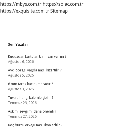
https://mbys.com.tr
https://solac.com.tr
https://exquisite.com.tr
Sitemap
Sidebar
Son Yazılar
Kuduzdan kurtulan bir insan var mı ?
Ağustos 6, 2026
Avcı böreği yağda nasıl kızartılır ?
Ağustos 5, 2026
6 mm tarak kaç numaradır ?
Ağustos 3, 2026
Tuvale hangi kalemle çizilir ?
Temmuz 29, 2026
Aşk mı sevgi mi daha önemli ?
Temmuz 27, 2026
Koç burcu erkeği nasıl ikna edilir ?