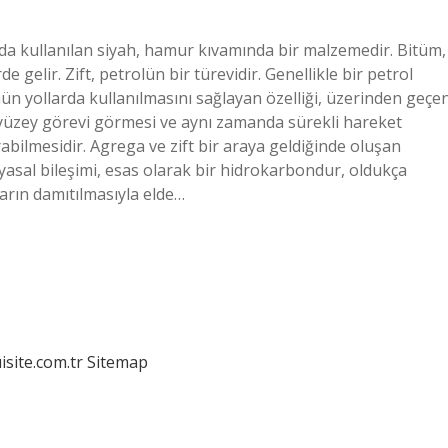
mında kullanılan siyah, hamur kıvamında bir malzemedir. Bitüm,
de gelir. Zift, petrolün bir türevidir. Genellikle bir petrol
tümün yollarda kullanılmasını sağlayan özelliği, üzerinden geçe
r yüzey görevi görmesi ve aynı zamanda sürekli hareket
abilmesidir. Agrega ve zift bir araya geldiğinde oluşan
imyasal bileşimi, esas olarak bir hidrokarbondur, oldukça
arın damıtılmasıyla elde…
isite.com.tr
Sitemap