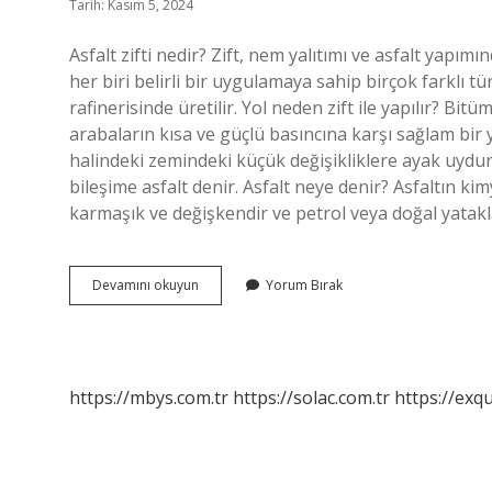
Tarih: Kasım 5, 2024
Asfalt zifti nedir? Zift, nem yalıtımı ve asfalt yapı
her biri belirli bir uygulamaya sahip birçok farklı tür
rafinerisinde üretilir. Yol neden zift ile yapılır? Bi
arabaların kısa ve güçlü basıncına karşı sağlam bi
halindeki zemindeki küçük değişikliklere ayak uydur
bileşime asfalt denir. Asfalt neye denir? Asfaltın k
karmaşık ve değişkendir ve petrol veya doğal yatakl
Asfalt
Devamını okuyun
Yorum Bırak
Ve
Zift
Aynı
Mı
https://mbys.com.tr
https://solac.com.tr
https://exqu