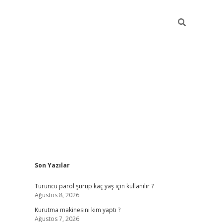
Sidebar
Son Yazılar
vdcasino
Turuncu parol şurup kaç yaş için kullanılır ?
Ağustos 8, 2026
Kurutma makinesini kim yaptı ?
Ağustos 7, 2026