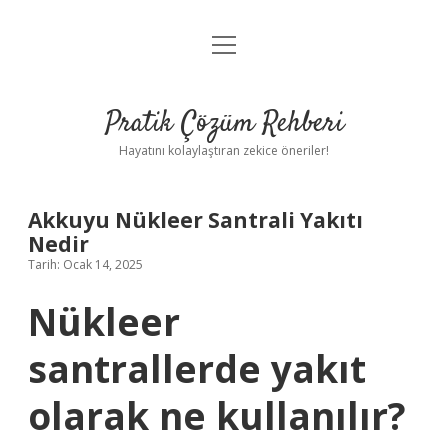
menüyü
Anasayfa
aç
Gizlilik Politikası
Pratik Çözüm Rehberi
Yasal Uyarı
Hayatını kolaylaştıran zekice öneriler!
Hakkımızda
Akkuyu Nükleer Santrali Yakıtı
Nedir
Tarih: Ocak 14, 2025
Nükleer
santrallerde yakıt
olarak ne kullanılır?