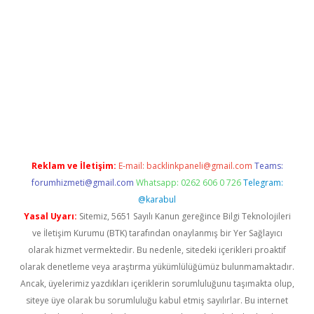
casino
Reklam ve İletişim:
E-mail:
backlinkpaneli@gmail.com
Teams:
forumhizmeti@gmail.com
Whatsapp: 0262 606 0 726
Telegram:
@karabul
Yasal Uyarı:
Sitemiz, 5651 Sayılı Kanun gereğince Bilgi Teknolojileri
ve İletişim Kurumu (BTK) tarafından onaylanmış bir Yer Sağlayıcı
olarak hizmet vermektedir. Bu nedenle, sitedeki içerikleri proaktif
olarak denetleme veya araştırma yükümlülüğümüz bulunmamaktadır.
Ancak, üyelerimiz yazdıkları içeriklerin sorumluluğunu taşımakta olup,
siteye üye olarak bu sorumluluğu kabul etmiş sayılırlar. Bu internet