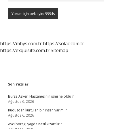
https://mbys.com.tr
https://solac.com.tr
https://exquisite.com.tr
Sitemap
Sidebar
Son Yazılar
Bursa Askeri Hastanesinin ismi ne oldu ?
Ağustos 6, 2026
Kuduzdan kurtulan bir insan var mı ?
Ağustos 6, 2026
Avcı böreği yağda nasıl kızartılır ?