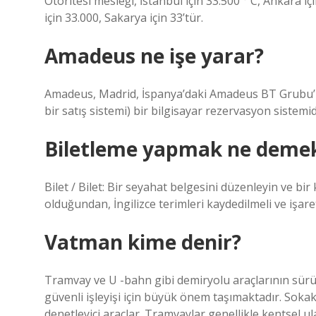
Otoritesi mesleği, İstanbul için 33.500 ° C, Ankara içi
için 33.000, Sakarya için 33’tür.
Amadeus ne işe yarar?
Amadeus, Madrid, İspanya’daki Amadeus BT Grubu’ndan
bir satış sistemi) bir bilgisayar rezervasyon sistemid
Biletleme yapmak ne deme
Bilet / Bilet: Bir seyahat belgesini düzenleyin ve bir 
olduğundan, İngilizce terimleri kaydedilmeli ve işaret
Vatman kime denir?
Tramvay ve U -bahn gibi demiryolu araçlarının sür
güvenli işleyişi için büyük önem taşımaktadır. Soka
denetleyici araçlar. Tramvaylar genellikle kentsel ula