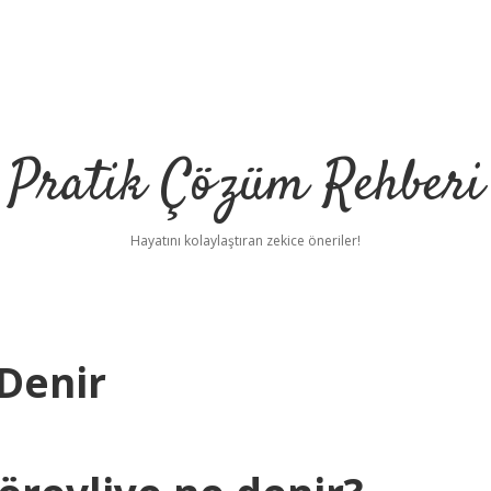
Pratik Çözüm Rehberi
Hayatını kolaylaştıran zekice öneriler!
 Denir