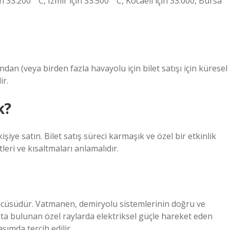
n 33.200 ° C, Izmir için 33.500 ° C, Kocaeli için 33.000, Bursa
 (veya birden fazla havayolu için bilet satışı için küresel
ir.
k?
kişiye satın. Bilet satış süreci karmaşık ve özel bir etkinlik
leri ve kısaltmaları anlamalıdır.
ücüsüdür. Vatmanen, demiryolu sistemlerinin doğru ve
kta bulunan özel raylarda elektriksel güçle hareket eden
şımda tercih edilir.