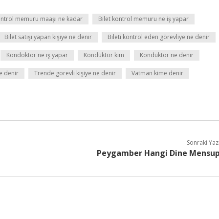
kontrol memuru maaşı ne kadar
Bilet kontrol memuru ne iş yapar
Bilet satışı yapan kişiye ne denir
Bileti kontrol eden görevliye ne denir
Kondoktör ne iş yapar
Kondüktör kim
Kondüktör ne denir
e denir
Trende gorevli kişiye ne denir
Vatman kime denir
Sonraki Yaz
Peygamber Hangi Dine Mensu