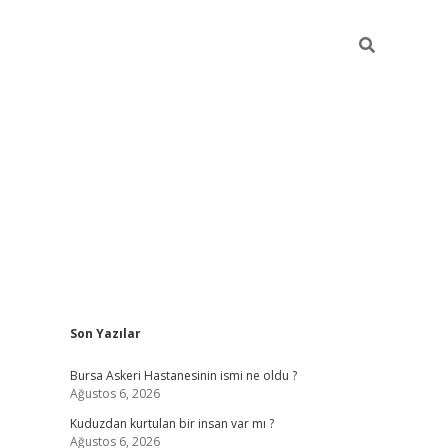
Sidebar
Son Yazılar
vdcasino
Bursa Askeri Hastanesinin ismi ne oldu ?
Ağustos 6, 2026
Kuduzdan kurtulan bir insan var mı ?
Ağustos 6, 2026