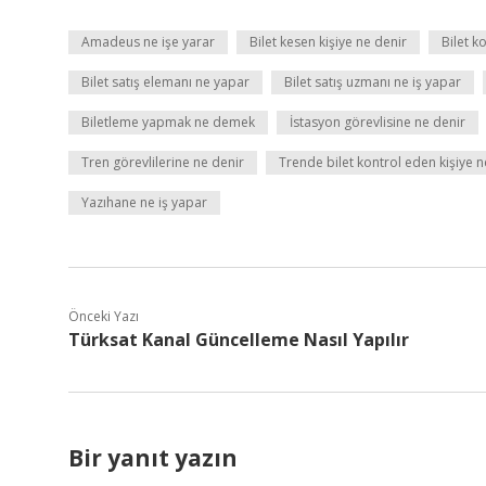
Amadeus ne işe yarar
Bilet kesen kişiye ne denir
Bilet 
Bilet satış elemanı ne yapar
Bilet satış uzmanı ne iş yapar
Biletleme yapmak ne demek
İstasyon görevlisine ne denir
Tren görevlilerine ne denir
Trende bilet kontrol eden kişiye n
Yazıhane ne iş yapar
Önceki Yazı
Türksat Kanal Güncelleme Nasıl Yapılır
Bir yanıt yazın