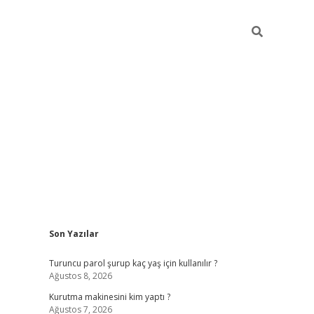
Sidebar
Son Yazılar
vdcasino
Turuncu parol şurup kaç yaş için kullanılır ?
Ağustos 8, 2026
Kurutma makinesini kim yaptı ?
Ağustos 7, 2026