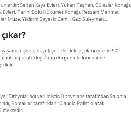
şunlardır: Seben Kaya Evleri, Yukarı Taşhan, Gülezler Konağı,
ük Evleri, Tarihi Bolu Hükümet Konağı, Ressam Mehmet
er Müze, Yıldırım Bayezid Camii, Gazi Süleyman…
 çıkar?
yaşamamışken, büyük şehirlerdeki aşçıların yüzde 90’ı
Osmanlı İmparatorluğu’nun durgunluk döneminde
zlidir.
a “Bithynia” adı verilmiştir. Bithynians tarafından Salonia
 adı, Romalılar tarafından “Claudio Polis” olarak
nülmektedir.