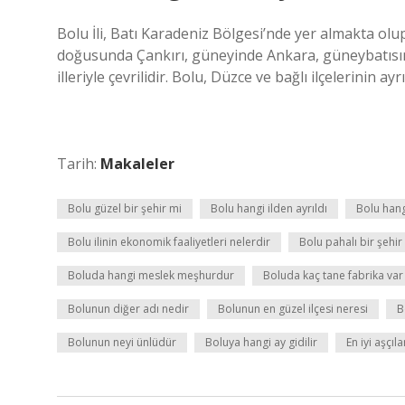
Bolu İli, Batı Karadeniz Bölgesi’nde yer almakta 
doğusunda Çankırı, güneyinde Ankara, güneybatısınd
illeriyle çevrilidir. Bolu, Düzce ve bağlı ilçelerinin a
Tarih:
Makaleler
Bolu güzel bir şehir mi
Bolu hangi ilden ayrıldı
Bolu hang
Bolu ilinin ekonomik faaliyetleri nelerdir
Bolu pahalı bir şehir
Boluda hangi meslek meşhurdur
Boluda kaç tane fabrika var
Bolunun diğer adı nedir
Bolunun en güzel ilçesi neresi
B
Bolunun neyi ünlüdür
Boluya hangi ay gidilir
En iyi aşçı