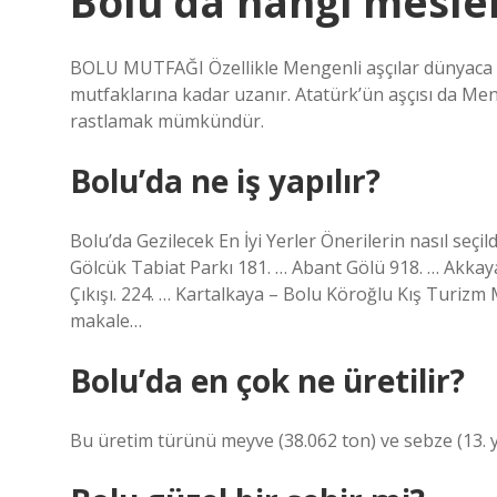
Bolu’da hangi mesl
BOLU MUTFAĞI Özellikle Mengenli aşçılar dünyaca ü
mutfaklarına kadar uzanır. Atatürk’ün aşçısı da Meng
rastlamak mümkündür.
Bolu’da ne iş yapılır?
Bolu’da Gezilecek En İyi Yerler Önerilerin nasıl seçil
Gölcük Tabiat Parkı 181. … Abant Gölü 918. … Akkay
Çıkışı. 224. … Kartalkaya – Bolu Köroğlu Kış Turiz
makale…
Bolu’da en çok ne üretilir?
Bu üretim türünü meyve (38.062 ton) ve sebze (13. y