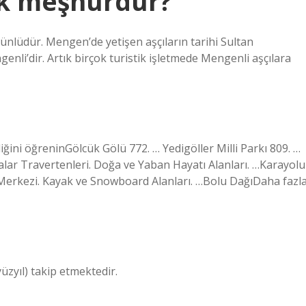
ek meşhurdur?
nlüdür. Mengen’de yetişen aşçıların tarihi Sultan
enli’dir. Artık birçok turistik işletmede Mengenli aşçılara
diğini öğreninGölcük Gölü 772. … Yedigöller Milli Parkı 809. …
alar Travertenleri. Doğa ve Yaban Hayatı Alanları. …Karayolu
m Merkezi. Kayak ve Snowboard Alanları. …Bolu DağıDaha fazl
üzyıl) takip etmektedir.