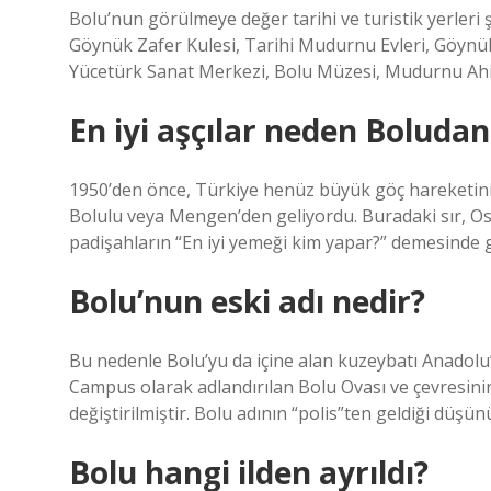
Bolu’nun görülmeye değer tarihi ve turistik yerleri 
Göynük Zafer Kulesi, Tarihi Mudurnu Evleri, Göyn
Yücetürk Sanat Merkezi, Bolu Müzesi, Mudurnu Ahil
En iyi aşçılar neden Boludan
1950’den önce, Türkiye henüz büyük göç hareketini 
Bolulu veya Mengen’den geliyordu. Buradaki sır, 
padişahların “En iyi yemeği kim yapar?” demesinde gi
Bolu’nun eski adı nedir?
Bu nedenle Bolu’yu da içine alan kuzeybatı Anadolu’y
Campus olarak adlandırılan Bolu Ovası ve çevresinin
değiştirilmiştir. Bolu adının “polis”ten geldiği düşü
Bolu hangi ilden ayrıldı?