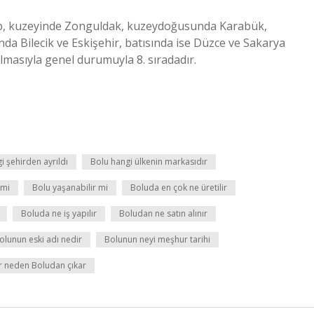
olup, kuzeyinde Zonguldak, kuzeydoğusunda Karabük,
a Bilecik ve Eskişehir, batısında ise Düzce ve Sakarya
yrılmasıyla genel durumuyla 8. sıradadır.
i şehirden ayrıldı
Bolu hangi ülkenin markasıdır
 mi
Bolu yaşanabilir mi
Boluda en çok ne üretilir
Boluda ne iş yapılır
Boludan ne satın alınır
olunun eski adı nedir
Bolunun neyi meşhur tarihi
lar neden Boludan çıkar