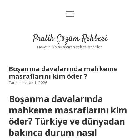
menüyü
Anasayfa
aç
Gizlilik Politikası
Pratik Çözüm Rehberi
Yasal Uyarı
Hayatını kolaylaştıran zekice öneriler!
Hakkımızda
Boşanma davalarında mahkeme
masraflarını kim öder ?
Tarih: Haziran 1, 2026
Boşanma davalarında
mahkeme masraflarını kim
öder? Türkiye ve dünyadan
bakınca durum nasıl