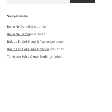
Son yorumlar
Bahın Ne Demek
için
admin
Bahın Ne Demek
için
İsmail
Boluda En Çok Hangi Iş Yapılır
için
admin
Boluda En Çok Hangi Iş Yapılır
için
Umay
Türkiyede Solcu Olmak Nedir
için
admin
o