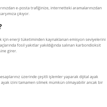
arınızdan e-posta trafiğinize, internetteki aramalarınızdan
karşımıza çıkıyor.
?
mak için enerji tüketiminden kaynaklanan emisyon seviyelerini
açlarında fosil yakıtlar yakıldığında salınan karbondioksit
ine girer.
saplarınız üzerinde çeşitli işlemler yaparak dijital ayak
l ayak izini tamamen silmek mümkün olmayabilir ancak bir