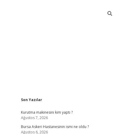
Sidebar
Son Yazılar
vdcasino
Kurutma makinesini kim yaptı ?
Ağustos 7, 2026
Bursa Askeri Hastanesinin ismi ne oldu ?
Ağustos 6, 2026