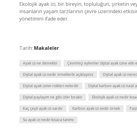
Ekolojik ayak izi, bir bireyin, topluluğun, şirketin 
insanların yaşam tarzlarının çevre üzerindeki etkisin
yönetimini ifade eder.
Tarih:
Makaleler
Ayak izi ne demektir
Çevrimiçi eylemler dijital ayak izine etki
Dijital ayak izi nedir örneklerle açıklayınız
Dijital ayak izi ner
Dijital ayak izinin riskleri nelerdir
Dijital karbon ayak izi nasıl az
Dijital paylaşım ne gibi izler bırakır
Ekolojik ayak izi nedir kısa
Kaç çeşit ayak izi vardır
Karbon ayak izi nedir örnek
Pasi
Su ayak izi nedir kısaca tanımı