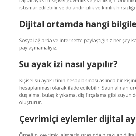
Dijital ayak izi kişisel güvenlik ve gizlilik için önemli
istismar edilebilir ve dolandırıcılık ve kimlik hırsızlığı 
Dijital ortamda hangi bilgi
Sosyal ağlarda ve internette paylaştığınız her şey kalı
paylaşmamalıyız.
Su ayak izi nasıl yapılır?
Kişisel su ayak izinin hesaplanması aslında bir kişi
hesaplanması olarak ifade edilebilir. Satın alınan ür
duş alma, bulaşık yıkama, diş fırçalama gibi suyun 
oluşturur.
Çevrimiçi eylemler dijital ay
Örneğin, çevrimiçi alışveriş sırasında bırakılan dijital