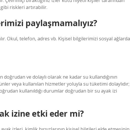
dir. Çevrimiçi bıraktığınız izler kötü niyetli kişiler tarafından
gibi riskleri artırabilir.
lerimizi paylaşmamalıyız?
r. Okul, telefon, adres vb. Kişisel bilgilerimizi sosyal ağlarda
nin doğrudan ve dolaylı olarak ne kadar su kullandığının
ünler veya kullanılan hizmetler yoluyla su tüketimi dolaylıdır;
doğrudan kullanıldığı durumlar doğrudan bir su ayak izi
ak izine etki eder mi?
 ayak izleri, kimlik hırsızlarının kişisel bilgileri elde etmesinin