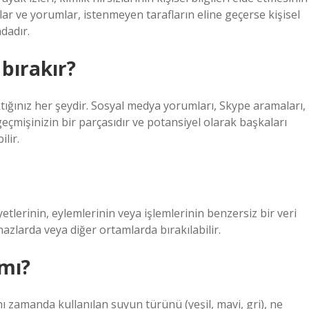
lar ve yorumlar, istenmeyen tarafların eline geçerse kişisel
ndadır.
 bırakır?
raktığınız her şeydir. Sosyal medya yorumları, Skype aramaları,
geçmişinizin bir parçasıdır ve potansiyel olarak başkaları
lir.
liyetlerinin, eylemlerinin veya işlemlerinin benzersiz bir veri
cihazlarda veya diğer ortamlarda bırakılabilir.
ımı?
ynı zamanda kullanılan suyun türünü (yeşil, mavi, gri), ne