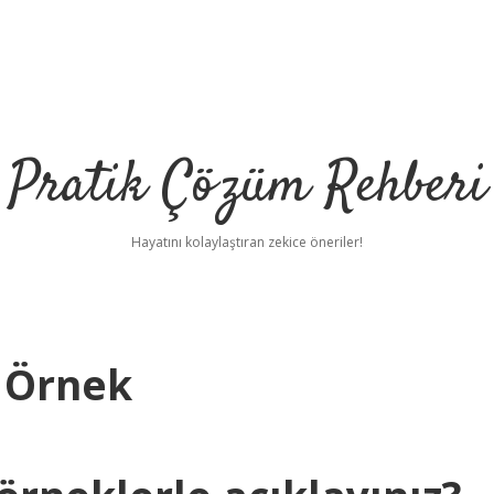
Pratik Çözüm Rehberi
Hayatını kolaylaştıran zekice öneriler!
r Örnek