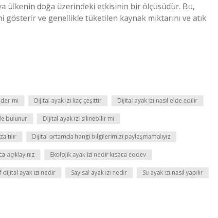
veya ülkenin doğa üzerindeki etkisinin bir ölçüsüdür. Bu,
i gösterir ve genellikle tüketilen kaynak miktarını ve atık
 eder mi
Dijital ayak izi kaç çeşittir
Dijital ayak izi nasıl elde edilir
ede bulunur
Dijital ayak izi silinebilir mi
altılır
Dijital ortamda hangi bilgilerimizi paylaşmamalıyız
ca açıklayınız
Ekolojik ayak izi nedir kısaca eodev
f dijital ayak izi nedir
Sayısal ayak izi nedir
Su ayak izi nasıl yapılır