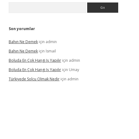
Arama
Son yorumlar
Bahın Ne Demek
için
admin
Bahın Ne Demek
için
İsmail
Boluda En Çok Hangi Iş Yapılır
için
admin
Boluda En Çok Hangi Iş Yapılır
için
Umay
Türkiyede Solcu Olmak Nedir
için
admin
vdcasino