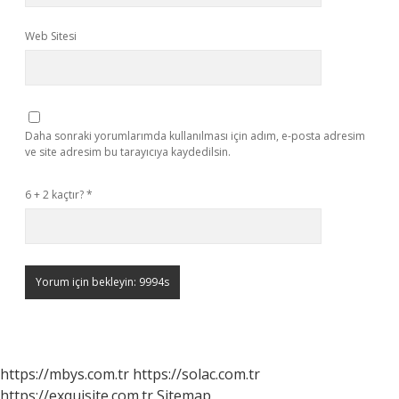
Web Sitesi
Daha sonraki yorumlarımda kullanılması için adım, e-posta adresim
ve site adresim bu tarayıcıya kaydedilsin.
6 + 2 kaçtır?
*
https://mbys.com.tr
https://solac.com.tr
https://exquisite.com.tr
Sitemap