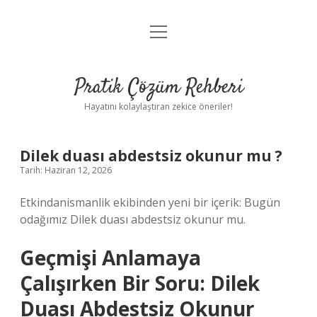
menüyü
Anasayfa
aç
Gizlilik Politikası
Pratik Çözüm Rehberi
Yasal Uyarı
Hayatını kolaylaştıran zekice öneriler!
Hakkımızda
Dilek duası abdestsiz okunur mu ?
Tarih: Haziran 12, 2026
Etkindanismanlik ekibinden yeni bir içerik: Bugün
odağımız Dilek duası abdestsiz okunur mu.
Geçmişi Anlamaya
Çalışırken Bir Soru: Dilek
Duası Abdestsiz Okunur