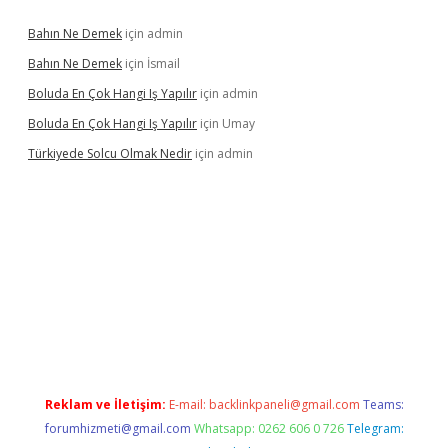
Bahın Ne Demek
için
admin
Bahın Ne Demek
için
İsmail
Boluda En Çok Hangi Iş Yapılır
için
admin
Boluda En Çok Hangi Iş Yapılır
için
Umay
Türkiyede Solcu Olmak Nedir
için
admin
no
Reklam ve İletişim:
E-mail:
backlinkpaneli@gmail.com
Teams:
forumhizmeti@gmail.com
Whatsapp: 0262 606 0 726
Telegram: