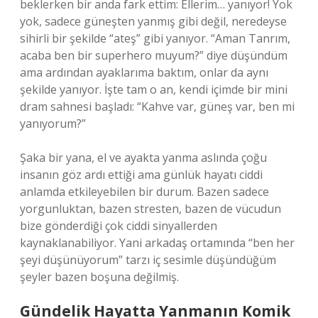
beklerken bir anda fark ettim: Ellerim… yanıyor! Yok
yok, sadece güneşten yanmış gibi değil, neredeyse
sihirli bir şekilde “ateş” gibi yanıyor. “Aman Tanrım,
acaba ben bir superhero muyum?” diye düşündüm
ama ardından ayaklarıma baktım, onlar da aynı
şekilde yanıyor. İşte tam o an, kendi içimde bir mini
dram sahnesi başladı: “Kahve var, güneş var, ben mi
yanıyorum?”
Şaka bir yana, el ve ayakta yanma aslında çoğu
insanın göz ardı ettiği ama günlük hayatı ciddi
anlamda etkileyebilen bir durum. Bazen sadece
yorgunluktan, bazen stresten, bazen de vücudun
bize gönderdiği çok ciddi sinyallerden
kaynaklanabiliyor. Yani arkadaş ortamında “ben her
şeyi düşünüyorum” tarzı iç sesimle düşündüğüm
şeyler bazen boşuna değilmiş.
Gündelik Hayatta Yanmanın Komik