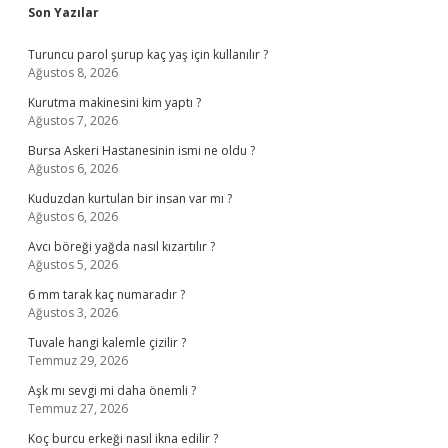
Sidebar
Son Yazılar
Turuncu parol şurup kaç yaş için kullanılır ?
Ağustos 8, 2026
Kurutma makinesini kim yaptı ?
Ağustos 7, 2026
Bursa Askeri Hastanesinin ismi ne oldu ?
Ağustos 6, 2026
Kuduzdan kurtulan bir insan var mı ?
Ağustos 6, 2026
Avcı böreği yağda nasıl kızartılır ?
Ağustos 5, 2026
6 mm tarak kaç numaradır ?
Ağustos 3, 2026
Tuvale hangi kalemle çizilir ?
Temmuz 29, 2026
Aşk mı sevgi mi daha önemli ?
Temmuz 27, 2026
Koç burcu erkeği nasıl ikna edilir ?