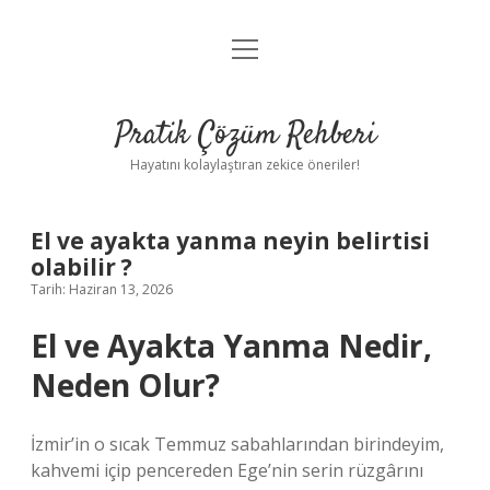
menüyü
Anasayfa
aç
Gizlilik Politikası
Pratik Çözüm Rehberi
Yasal Uyarı
Hayatını kolaylaştıran zekice öneriler!
Hakkımızda
El ve ayakta yanma neyin belirtisi
olabilir ?
Tarih: Haziran 13, 2026
El ve Ayakta Yanma Nedir,
Neden Olur?
İzmir’in o sıcak Temmuz sabahlarından birindeyim,
kahvemi içip pencereden Ege’nin serin rüzgârını