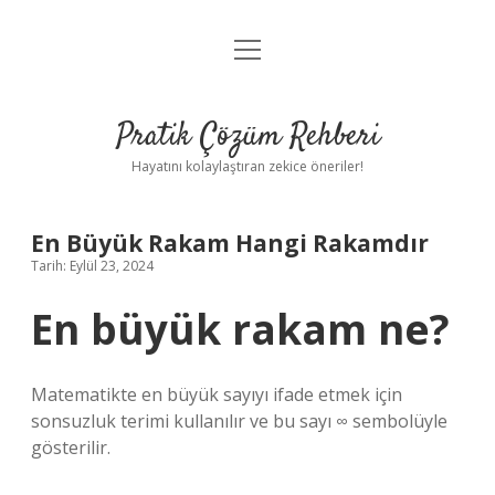
menüyü
Anasayfa
aç
Gizlilik Politikası
Pratik Çözüm Rehberi
Yasal Uyarı
Hayatını kolaylaştıran zekice öneriler!
Hakkımızda
En Büyük Rakam Hangi Rakamdır
Tarih: Eylül 23, 2024
En büyük rakam ne?
Matematikte en büyük sayıyı ifade etmek için
sonsuzluk terimi kullanılır ve bu sayı ∞ sembolüyle
gösterilir.