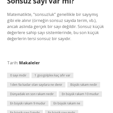
Sonsuz sayı var mı?
Matematikte, “sonsuzluk” genellikle bir sayıymış
gibi ele alınır (örneğin sonsuz sayıda terim, vb.),
ancak aslında gerçek bir sayı değildir. Sonsuz küçük
değerlere sahip sayı sistemlerinde, bu son küçük
değerlerin tersi sonsuz bir sayıdır.
Tarih:
Makaleler
0 sayı mıdır
1 googolplex kaç sıfır var
1den 9a kadar olan sayılara ne denir
Büyük rakam nedir
Dünyadaki en son rakam nedir
En büyük rakam 10 mudur
En büyük rakam 9 mudur
En büyük rakam ne
En büyük sayı 0 mıdır
En büyük sayı mıdır