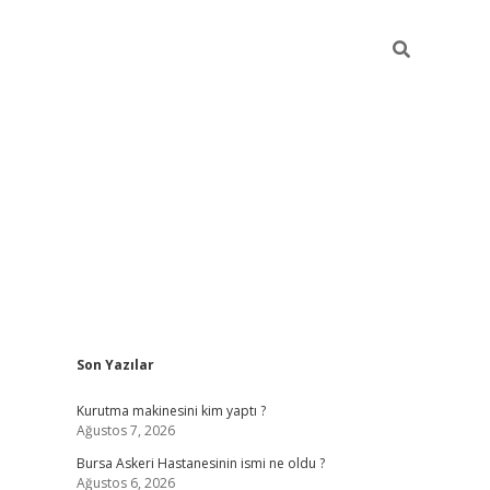
Sidebar
Son Yazılar
vdcasino
Kurutma makinesini kim yaptı ?
Ağustos 7, 2026
Bursa Askeri Hastanesinin ismi ne oldu ?
Ağustos 6, 2026