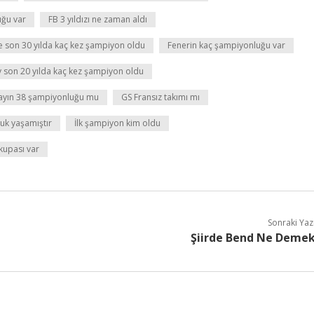
uğu var
FB 3 yıldızı ne zaman aldı
 son 30 yılda kaç kez şampiyon oldu
Fenerin kaç şampiyonluğu var
 son 20 yılda kaç kez şampiyon oldu
ayın 38 şampiyonluğu mu
GS Fransız takımı mı
uk yaşamıştır
İlk şampiyon kim oldu
kupası var
Sonraki Yaz
Şiirde Bend Ne Deme