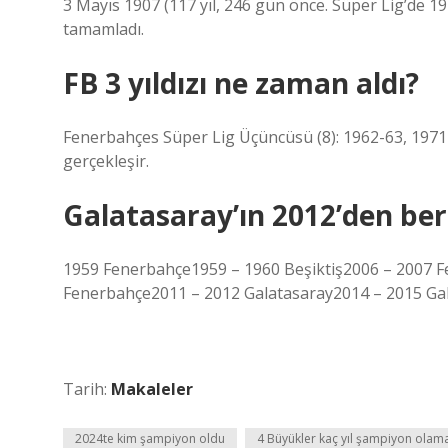
3 Mayıs 1907 (117 yıl, 246 gün önce. Süper Lig’de 
tamamladı.
FB 3 yıldızı ne zaman aldı?
Fenerbahçes Süper Lig Üçüncüsü (8): 1962-63, 1971-
gerçekleşir.
Galatasaray’ın 2012’den be
1959 Fenerbahçe1959 – 1960 Beşiktiş2006 – 2007 
Fenerbahçe2011 – 2012 Galatasaray2014 – 2015 Gal
Tarih:
Makaleler
2024te kim şampiyon oldu
4 Büyükler kaç yıl şampiyon olam