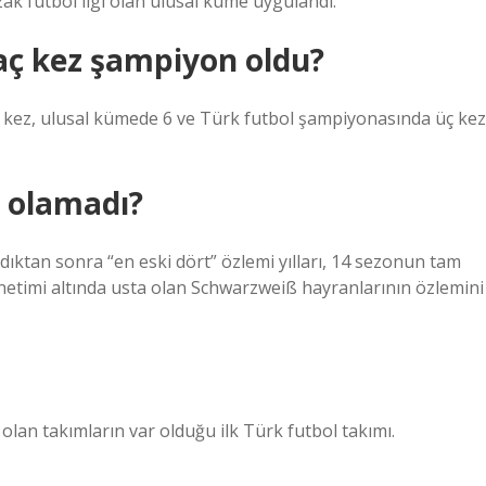
ak futbol ligi olan ulusal küme uygulandı.
aç kez şampiyon oldu?
19 kez, ulusal kümede 6 ve Türk futbol şampiyonasında üç kez
n olamadı?
ktan sonra “en eski dört” özlemi yılları, 14 sezonun tam
etimi altında usta olan Schwarzweiß hayranlarının özlemini
olan takımların var olduğu ilk Türk futbol takımı.