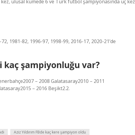
19 kez, ulusal kümede 6 ve Türk futbol şampiyonasında üç kez
72, 1981-82, 1996-97, 1998-99, 2016-17, 2020-21’de
ri kaç şampiyonluğu var?
Fenerbahçe2007 – 2008 Galatasaray2010 – 2011
atasaray2015 – 2016 Beşikt2.2.
adı
Aziz Yıldırım FBde kaç kere şampiyon oldu