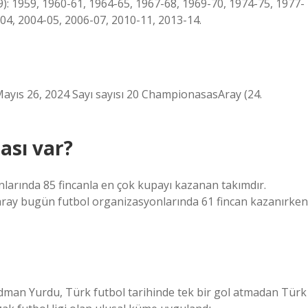
: 1959, 1960-61, 1964-65, 1967-68, 1969-70, 1974-75, 1977-
-04, 2004-05, 2006-07, 2010-11, 2013-14.
ayıs 26, 2024 Sayı sayısı 20 ChampionasasAray (24.
ası var?
nlarında 85 fincanla en çok kupayı kazanan takımdır.
aray bugün futbol organizasyonlarında 61 fincan kazanırken
İdman Yurdu, Türk futbol tarihinde tek bir gol atmadan Türk