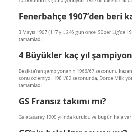
futbolunun ilk şampiyonuydu. 1937’de ülkenin ilk uz
Fenerbahçe 1907’den beri k
3 Mayıs 1907 (117 yıl, 246 gün önce. Süper Lig’de 
tamamladı.
4 Büyükler kaç yıl şampiyo
Besikta’nın şampiyonanın 1966/67 sezonunu kazandı
sonu özlemiydi. 1981/82 sezonunda, Dorde Milic yön
tamamladı.
GS Fransız takımı mı?
Galatasaray 1905 yılında kuruldu ve bugün hala var 