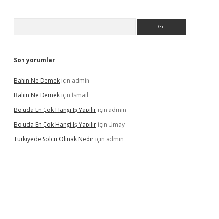
Arama
Son yorumlar
Bahın Ne Demek
için
admin
Bahın Ne Demek
için
İsmail
Boluda En Çok Hangi Iş Yapılır
için
admin
Boluda En Çok Hangi Iş Yapılır
için
Umay
Türkiyede Solcu Olmak Nedir
için
admin
casino