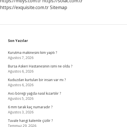
https://mbys.com.tr
https://solac.com.tr
https://exquisite.com.tr
Sitemap
Sidebar
Son Yazılar
Kurutma makinesini kim yaptı ?
Ağustos 7, 2026
Bursa Askeri Hastanesinin ismi ne oldu ?
Ağustos 6, 2026
Kuduzdan kurtulan bir insan var mı ?
Ağustos 6, 2026
Avcı böreği yağda nasıl kızartılır ?
Ağustos 5, 2026
6 mm tarak kaç numaradır ?
Ağustos 3, 2026
Tuvale hangi kalemle çizilir ?
Temmuz 29, 2026