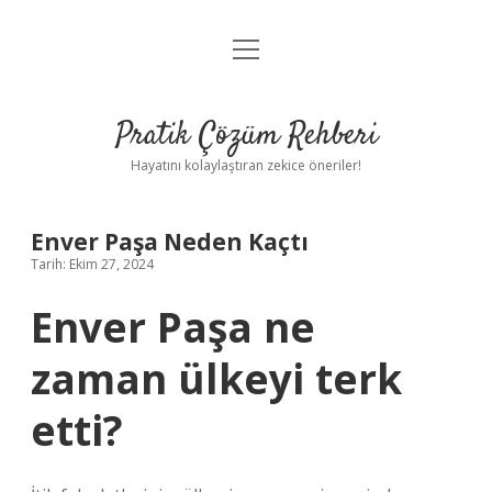
menüyü
Anasayfa
aç
Gizlilik Politikası
Pratik Çözüm Rehberi
Yasal Uyarı
Hayatını kolaylaştıran zekice öneriler!
Hakkımızda
Enver Paşa Neden Kaçtı
Tarih: Ekim 27, 2024
Enver Paşa ne
zaman ülkeyi terk
etti?