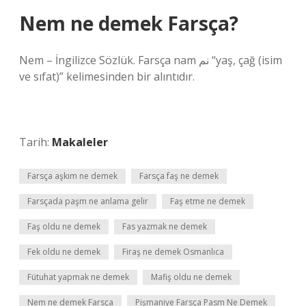
Nem ne demek Farsça?
Nem – İngilizce Sözlük. Farsça nam نم “yaş, çağ (isim
ve sıfat)” kelimesinden bir alıntıdır.
Tarih:
Makaleler
Farsça aşkım ne demek
Farsça faş ne demek
Farsçada paşm ne anlama gelir
Faş etme ne demek
Faş oldu ne demek
Fas yazmak ne demek
Fek oldu ne demek
Firaş ne demek Osmanlıca
Fütuhat yapmak ne demek
Mafiş oldu ne demek
Nem ne demek Farsça
Pişmaniye Farsça Pasm Ne Demek