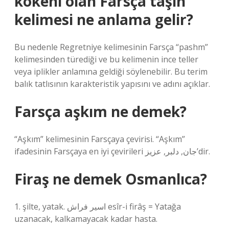
kökeni olan Farsça taşın
kelimesi ne anlama gelir?
Bu nedenle Regretniye kelimesinin Farsça “pashm”
kelimesinden türediği ve bu kelimenin ince teller
veya iplikler anlamına geldiği söylenebilir. Bu terim
balık tatlısının karakteristik yapısını ve adını açıklar.
Farsça aşkım ne demek?
“Aşkım” kelimesinin Farsçaya çevirisi. “Aşkım”
ifadesinin Farsçaya en iyi çevirileri جان, دلبر, عزیز’dir.
Firaş ne demek Osmanlıca?
1. şilte, yatak. اسیر فراش esîr-i firâş = Yatağa
uzanacak, kalkamayacak kadar hasta.