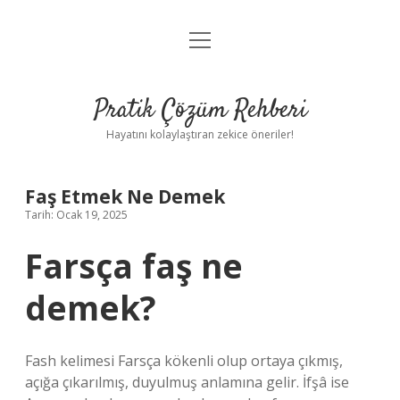
menüyü
Anasayfa
aç
Gizlilik Politikası
Pratik Çözüm Rehberi
Yasal Uyarı
Hayatını kolaylaştıran zekice öneriler!
Hakkımızda
Faş Etmek Ne Demek
Tarih: Ocak 19, 2025
Farsça faş ne
demek?
Fash kelimesi Farsça kökenli olup ortaya çıkmış,
açığa çıkarılmış, duyulmuş anlamına gelir. İfşâ ise