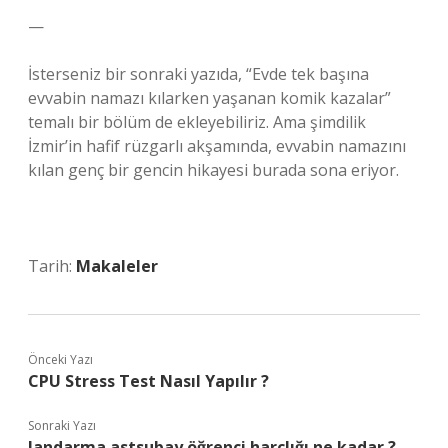
—
İsterseniz bir sonraki yazıda, “Evde tek başına
evvabin namazı kılarken yaşanan komik kazalar”
temalı bir bölüm de ekleyebiliriz. Ama şimdilik
İzmir’in hafif rüzgarlı akşamında, evvabin namazını
kılan genç bir gencin hikayesi burada sona eriyor.
Tarih:
Makaleler
Önceki Yazı
CPU Stress Test Nasıl Yapılır ?
Sonraki Yazı
Jandarma astsubay öğrenci harçlığı ne kadar ?