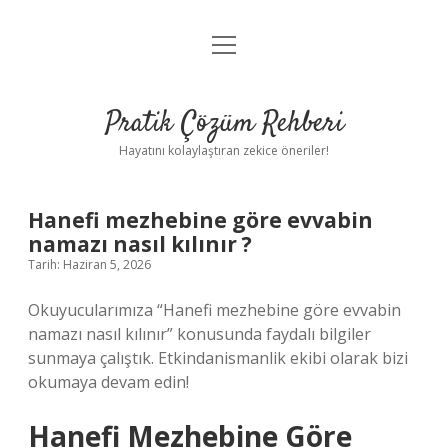
menüyü
Anasayfa
aç
Gizlilik Politikası
Pratik Çözüm Rehberi
Yasal Uyarı
Hayatını kolaylaştıran zekice öneriler!
Hakkımızda
Hanefi mezhebine göre evvabin
namazı nasıl kılınır ?
Tarih: Haziran 5, 2026
Okuyucularımıza “Hanefi mezhebine göre evvabin
namazı nasıl kılınır” konusunda faydalı bilgiler
sunmaya çalıştık. Etkindanismanlik ekibi olarak bizi
okumaya devam edin!
Hanefi Mezhebine Göre