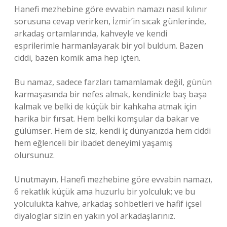
Hanefi mezhebine göre evvabin namazı nasıl kılınır
sorusuna cevap verirken, İzmir’in sıcak günlerinde,
arkadaş ortamlarında, kahveyle ve kendi
esprilerimle harmanlayarak bir yol buldum. Bazen
ciddi, bazen komik ama hep içten.
Bu namaz, sadece farzları tamamlamak değil, günün
karmaşasında bir nefes almak, kendinizle baş başa
kalmak ve belki de küçük bir kahkaha atmak için
harika bir fırsat. Hem belki komşular da bakar ve
gülümser. Hem de siz, kendi iç dünyanızda hem ciddi
hem eğlenceli bir ibadet deneyimi yaşamış
olursunuz.
Unutmayın, Hanefi mezhebine göre evvabin namazı,
6 rekatlık küçük ama huzurlu bir yolculuk; ve bu
yolculukta kahve, arkadaş sohbetleri ve hafif içsel
diyaloglar sizin en yakın yol arkadaşlarınız.