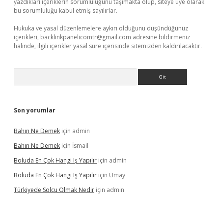
yazdıkları içeriklerin sorumluluğunu taşımakta olup, siteye üye olarak
bu sorumluluğu kabul etmiş sayılırlar.
Hukuka ve yasal düzenlemelere aykırı olduğunu düşündüğünüz
içerikleri,
backlinkpanelicomtr@gmail.com
adresine bildirmeniz
halinde, ilgili içerikler yasal süre içerisinde sitemizden kaldırılacaktır.
Arama
Son yorumlar
Bahın Ne Demek
için
admin
Bahın Ne Demek
için
İsmail
Boluda En Çok Hangi Iş Yapılır
için
admin
Boluda En Çok Hangi Iş Yapılır
için
Umay
Türkiyede Solcu Olmak Nedir
için
admin