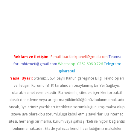
vdcasino
Reklam ve İletişim:
E-mail:
backlinkpaneli@gmail.com
Teams:
forumhizmeti@gmail.com
Whatsapp: 0262 606 0 726
Telegram:
@karabul
Yasal Uyarı:
Sitemiz, 5651 Sayılı Kanun gereğince Bilgi Teknolojileri
ve İletişim Kurumu (BTK) tarafından onaylanmış bir Yer Sağlayıcı
olarak hizmet vermektedir. Bu nedenle, sitedeki içerikleri proaktif
olarak denetleme veya araştırma yükümlülüğümüz bulunmamaktadır.
Ancak, üyelerimiz yazdıkları içeriklerin sorumluluğunu taşımakta olup,
siteye üye olarak bu sorumluluğu kabul etmiş sayılırlar. Bu internet
sitesi, herhangi bir marka, kurum veya şahıs şirketi ile hiçbir bağlantısı
bulunmamaktadır. Sitede yalnızca kendi hazırladığımız makaleler