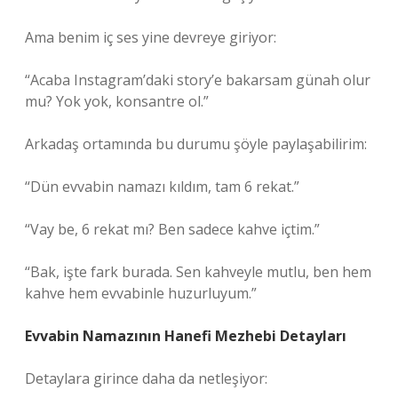
Ama benim iç ses yine devreye giriyor:
“Acaba Instagram’daki story’e bakarsam günah olur
mu? Yok yok, konsantre ol.”
Arkadaş ortamında bu durumu şöyle paylaşabilirim:
“Dün evvabin namazı kıldım, tam 6 rekat.”
“Vay be, 6 rekat mı? Ben sadece kahve içtim.”
“Bak, işte fark burada. Sen kahveyle mutlu, ben hem
kahve hem evvabinle huzurluyum.”
Evvabin Namazının Hanefi Mezhebi Detayları
Detaylara girince daha da netleşiyor: