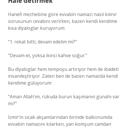
Hale Getirmek
Hanefi mezhebine göre evvabin namazı nasıl kılınır
sorusunun cevabını verirken, bazen kendi kendime
kısa diyaloglar kuruyorum:
“1. rekat bitti, devam edelim mi?”
“Devam et, yoksa ikinci kahve soğur.”
Bu diyaloglar hem tempoyu artırıyor hem de ibadeti
insanileştiriyor. Zaten ben de bazen namazda kendi
kendime gülüyorum:
“Aman Allah’ım, rükuda burun kaşımanın günahı var
mı?”
İzmir’in sıcak akşamlarından birinde balkonumda
evvabin namazını kılarken, yan komşum camdan