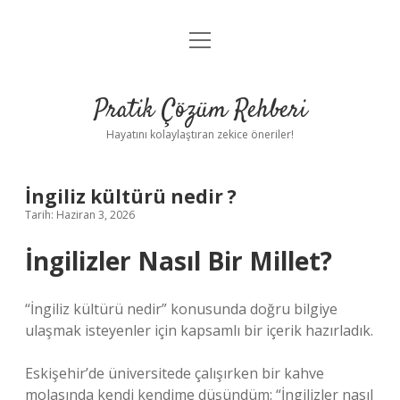
menüyü
Anasayfa
aç
Gizlilik Politikası
Pratik Çözüm Rehberi
Yasal Uyarı
Hayatını kolaylaştıran zekice öneriler!
Hakkımızda
İngiliz kültürü nedir ?
Tarih: Haziran 3, 2026
İngilizler Nasıl Bir Millet?
“İngiliz kültürü nedir” konusunda doğru bilgiye
ulaşmak isteyenler için kapsamlı bir içerik hazırladık.
Eskişehir’de üniversitede çalışırken bir kahve
molasında kendi kendime düşündüm: “İngilizler nasıl