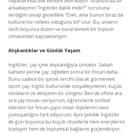
hayatlarında bile kendini belli ediyor. İstanbul’da bir
arkadaşımın “İngilizler dakik midir?” sorusuna
verdiğim cevap genellikle “Evet, ama bunun biraz da
kültürel bir refleks olduğunu bil” olur. Bu, onların
tarih boyunca düzen ve kural temelli bir toplum
olmasından kaynaklanıyor.
Alışkanlıklar ve Günlük Yaşam
İngilizler, çay içme alışkanlığıyla ünlüdür. Sabah
kahvesi yerine çay, öğleden sonra bir fincan daha…
Bunu sadece bir içecek tercihi olarak görmemek
lazım; çay, İngiliz kültüründe sosyalleşmenin, küçük
molaların ve iletişimin bir simgesi. Ben de ofiste ara
sıra çay molası veriyorum, öğrencilerle sohbet
ederken bir fincan çayın insan ilişkilerini nasıl
yumuşattığını fark ediyorum. Aynı şekilde İngilizler
de gün boyunca bu küçük ritüellerle hem enerjilerini
topluyor hem de toplumsal bağlarını güçlendiriyor.