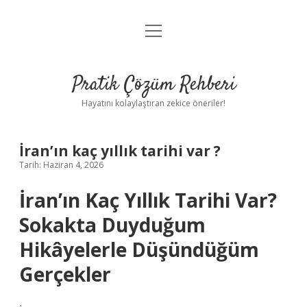
menüyü
Anasayfa
aç
Gizlilik Politikası
Pratik Çözüm Rehberi
Yasal Uyarı
Hayatını kolaylaştıran zekice öneriler!
Hakkımızda
İran’ın kaç yıllık tarihi var ?
Tarih: Haziran 4, 2026
İran’ın Kaç Yıllık Tarihi Var?
Sokakta Duyduğum
Hikâyelerle Düşündüğüm
Gerçekler