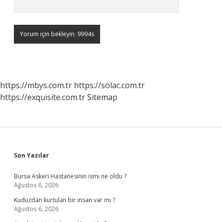
https://mbys.com.tr
https://solac.com.tr
https://exquisite.com.tr
Sitemap
Sidebar
Son Yazılar
Bursa Askeri Hastanesinin ismi ne oldu ?
Ağustos 6, 2026
Kuduzdan kurtulan bir insan var mı ?
Ağustos 6, 2026