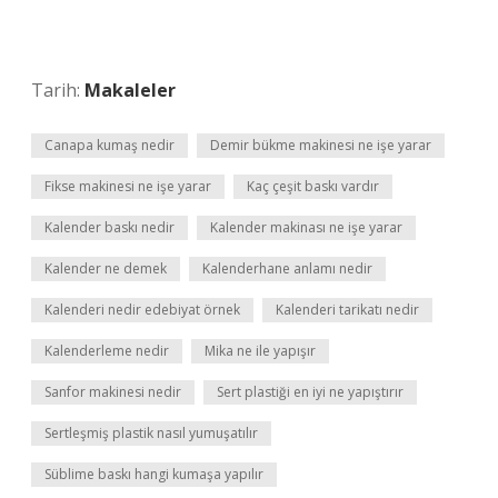
Tarih:
Makaleler
Canapa kumaş nedir
Demir bükme makinesi ne işe yarar
Fikse makinesi ne işe yarar
Kaç çeşit baskı vardır
Kalender baskı nedir
Kalender makinası ne işe yarar
Kalender ne demek
Kalenderhane anlamı nedir
Kalenderi nedir edebiyat örnek
Kalenderi tarikatı nedir
Kalenderleme nedir
Mika ne ile yapışır
Sanfor makinesi nedir
Sert plastiği en iyi ne yapıştırır
Sertleşmiş plastik nasıl yumuşatılır
Süblime baskı hangi kumaşa yapılır