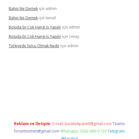
Bahın Ne Demek
için
admin
Bahın Ne Demek
için
İsmail
Boluda En Çok Hangi Iş Yapılır
için
admin
Boluda En Çok Hangi Iş Yapılır
için
Umay
Türkiyede Solcu Olmak Nedir
için
admin
no
Reklam ve İletişim:
E-mail:
backlinkpaneli@gmail.com
Teams:
forumhizmeti@gmail.com
Whatsapp: 0262 606 0 726
Telegram:
@karabul