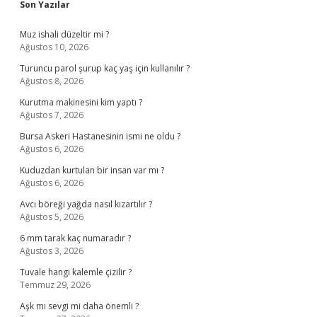
Sidebar
Son Yazılar
Muz ishali düzeltir mi ?
Ağustos 10, 2026
Turuncu parol şurup kaç yaş için kullanılır ?
Ağustos 8, 2026
Kurutma makinesini kim yaptı ?
Ağustos 7, 2026
Bursa Askeri Hastanesinin ismi ne oldu ?
Ağustos 6, 2026
Kuduzdan kurtulan bir insan var mı ?
Ağustos 6, 2026
Avcı böreği yağda nasıl kızartılır ?
Ağustos 5, 2026
6 mm tarak kaç numaradır ?
Ağustos 3, 2026
Tuvale hangi kalemle çizilir ?
Temmuz 29, 2026
Aşk mı sevgi mi daha önemli ?