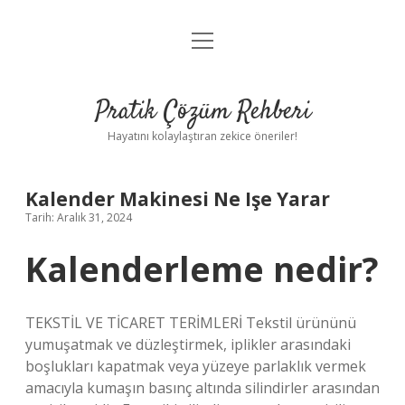
menüyü
Anasayfa
aç
Gizlilik Politikası
Pratik Çözüm Rehberi
Yasal Uyarı
Hayatını kolaylaştıran zekice öneriler!
Hakkımızda
Kalender Makinesi Ne Işe Yarar
Tarih: Aralık 31, 2024
Kalenderleme nedir?
TEKSTİL VE TİCARET TERİMLERİ Tekstil ürününü
yumuşatmak ve düzleştirmek, iplikler arasındaki
boşlukları kapatmak veya yüzeye parlaklık vermek
amacıyla kumaşın basınç altında silindirler arasından