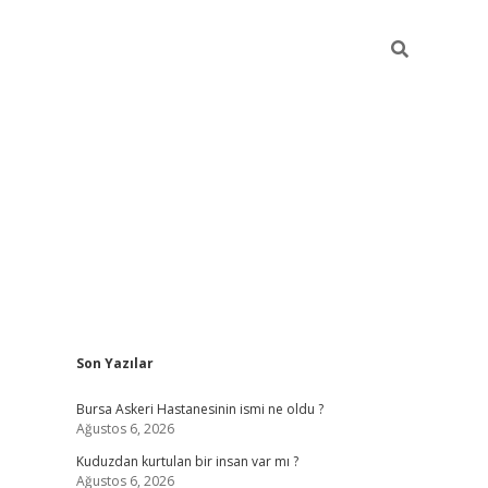
Sidebar
Son Yazılar
vdcasino
Bursa Askeri Hastanesinin ismi ne oldu ?
Ağustos 6, 2026
Kuduzdan kurtulan bir insan var mı ?
Ağustos 6, 2026