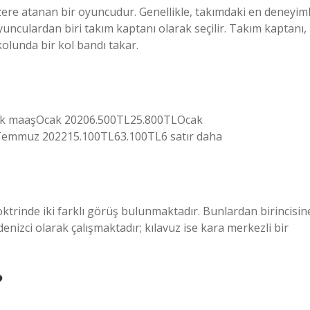
zere atanan bir oyuncudur. Genellikle, takımdaki en deneyiml
unculardan biri takım kaptanı olarak seçilir. Takım kaptanı,
kolunda bir kol bandı takar.
sek maaşOcak 20206.500TL25.800TLOcak
emmuz 202215.100TL63.100TL6 satır daha
ktrinde iki farklı görüş bulunmaktadır. Bunlardan birincisin
enizci olarak çalışmaktadır; kılavuz ise kara merkezli bir
?