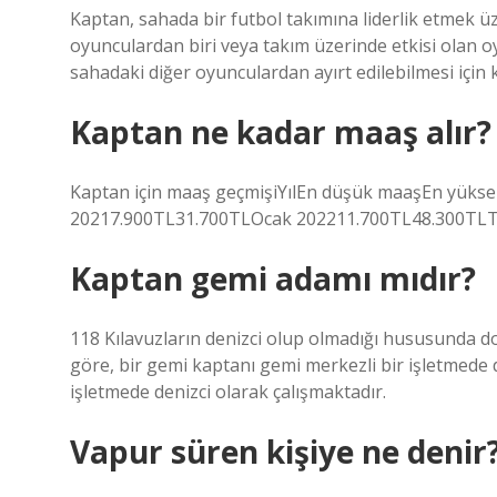
Kaptan, sahada bir futbol takımına liderlik etmek ü
oyunculardan biri veya takım üzerinde etkisi olan oy
sahadaki diğer oyunculardan ayırt edilebilmesi için 
Kaptan ne kadar maaş alır?
Kaptan için maaş geçmişiYılEn düşük maaşEn yük
20217.900TL31.700TLOcak 202211.700TL48.300TLT
Kaptan gemi adamı mıdır?
118 Kılavuzların denizci olup olmadığı hususunda do
göre, bir gemi kaptanı gemi merkezli bir işletmede d
işletmede denizci olarak çalışmaktadır.
Vapur süren kişiye ne denir