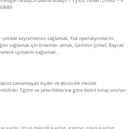
iAsgari MaaşOrtalama Maaş0 – 1 yıl32.700₺61.200₺2 – 4
00₺89.
ir şekilde seyretmesini sağlamak, Yük operasyonlarını
ini sağlamak için önlemler almak, Geminin Şirket, Bayrak
lemelere uymasını sağlamak…
mlarını tamamlayan kişiler ve denizcilik meslek
irler. Eğitim ve yeterliliklerine göre belirli tonaj sınırları
 vardır. Uzun menzilli kaptan, kaptan, sınırlı kaptan,