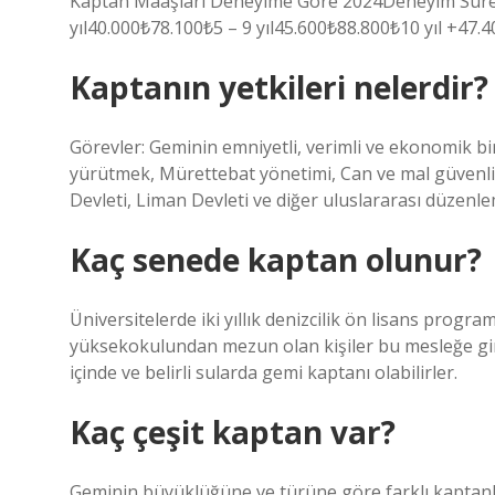
Kaptan Maaşları Deneyime Göre 2024Deneyim Süres
yıl40.000₺78.100₺5 – 9 yıl45.600₺88.800₺10 yıl +47.4
Kaptanın yetkileri nelerdir?
Görevler: Geminin emniyetli, verimli ve ekonomik b
yürütmek, Mürettebat yönetimi, Can ve mal güvenliğ
Devleti, Liman Devleti ve diğer uluslararası düzen
Kaç senede kaptan olunur?
Üniversitelerde iki yıllık denizcilik ön lisans progra
yüksekokulundan mezun olan kişiler bu mesleğe girebil
içinde ve belirli sularda gemi kaptanı olabilirler.
Kaç çeşit kaptan var?
Geminin büyüklüğüne ve türüne göre farklı kaptanlar