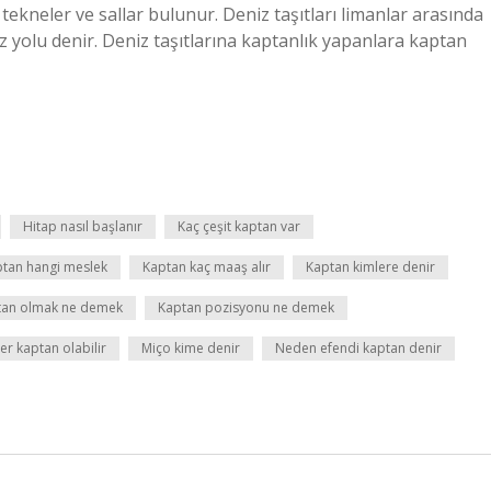
 tekneler ve sallar bulunur. Deniz taşıtları limanlar arasında
iz yolu denir. Deniz taşıtlarına kaptanlık yapanlara kaptan
Hitap nasıl başlanır
Kaç çeşit kaptan var
tan hangi meslek
Kaptan kaç maaş alır
Kaptan kimlere denir
tan olmak ne demek
Kaptan pozisyonu ne demek
er kaptan olabilir
Miço kime denir
Neden efendi kaptan denir