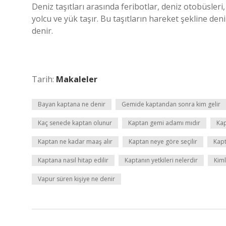
Deniz taşıtları arasında feribotlar, deniz otobüsleri,
yolcu ve yük taşır. Bu taşıtların hareket şekline den
denir.
Tarih:
Makaleler
Bayan kaptana ne denir
Gemide kaptandan sonra kim gelir
Kaç senede kaptan olunur
Kaptan gemi adamı mıdır
Kap
Kaptan ne kadar maaş alır
Kaptan neye göre seçilir
Kap
Kaptana nasıl hitap edilir
Kaptanın yetkileri nelerdir
Kiml
Vapur süren kişiye ne denir