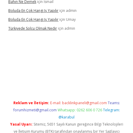
Bahın Ne Demek
için
İsmail
Boluda En Çok Hangi Iş Yapılır
için
admin
Boluda En Çok Hangi Iş Yapılır
için
Umay
Türkiyede Solcu Olmak Nedir
için
admin
vdcasino
Reklam ve İletişim:
E-mail:
backlinkpaneli@gmail.com
Teams:
forumhizmeti@gmail.com
Whatsapp: 0262 606 0 726
Telegram:
@karabul
Yasal Uyarı:
Sitemiz, 5651 Sayılı Kanun gereğince Bilgi Teknolojileri
ve İletişim Kurumu (BTK) tarafından onaylanmış bir Yer Sağlayıcı