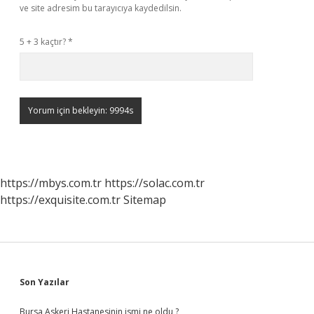
ve site adresim bu tarayıcıya kaydedilsin.
5 + 3 kaçtır?
*
https://mbys.com.tr
https://solac.com.tr
https://exquisite.com.tr
Sitemap
Sidebar
Son Yazılar
Bursa Askeri Hastanesinin ismi ne oldu ?