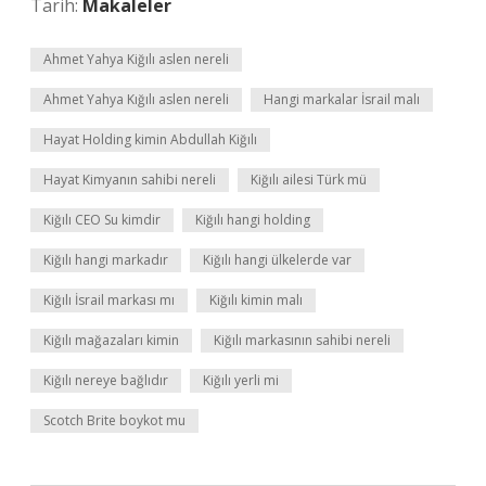
Tarih:
Makaleler
Ahmet Yahya Kiğılı aslen nereli
Ahmet Yahya Kığılı aslen nereli
Hangi markalar İsrail malı
Hayat Holding kimin Abdullah Kiğılı
Hayat Kimyanın sahibi nereli
Kiğılı ailesi Türk mü
Kiğılı CEO Su kimdir
Kiğılı hangi holding
Kiğılı hangi markadır
Kiğılı hangi ülkelerde var
Kiğılı İsrail markası mı
Kiğılı kimin malı
Kiğılı mağazaları kimin
Kiğılı markasının sahibi nereli
Kiğılı nereye bağlıdır
Kiğılı yerli mi
Scotch Brite boykot mu