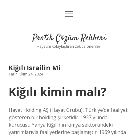
menüyü
Anasayfa
aç
Gizlilik Politikası
Pratik Çözüm Rehberi
Yasal Uyarı
Hayatını kolaylaştıran zekice öneriler!
Hakkımızda
Kiğılı Israilin Mi
Tarih: Ekim 24, 2024
Kiğılı kimin malı?
Hayat Holding AŞ (Hayat Grubu), Türkiye’de faaliyet
gösteren bir holding şirketidir. 1937 yılında
kurucusu Yahya Kiğılı’nın kimya sektöründeki
yatırımlarıyla faaliyetlerine başlamıştır. 1969 yılında