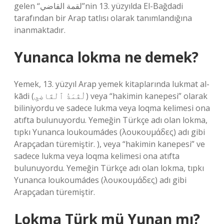
gelen “لقمة القاضي”nin 13. yüzyılda El-Bağdadi
tarafından bir Arap tatlısı olarak tanımlandığına
inanmaktadır.
Yunanca lokma ne demek?
Yemek, 13. yüzyıl Arap yemek kitaplarında lukmat al-
kādi (لُقْمَةُ ٱلْقَاضِيِ) veya “hakimin kanepesi” olarak
biliniyordu ve sadece lukma veya loqma kelimesi ona
atıfta bulunuyordu. Yemeğin Türkçe adı olan lokma,
tıpkı Yunanca loukoumádes (λουκουμάδες) adı gibi
Arapçadan türemiştir. ), veya “hakimin kanepesi” ve
sadece lukma veya loqma kelimesi ona atıfta
bulunuyordu. Yemeğin Türkçe adı olan lokma, tıpkı
Yunanca loukoumádes (λουκουμάδες) adı gibi
Arapçadan türemiştir.
Lokma Türk mü Yunan mı?