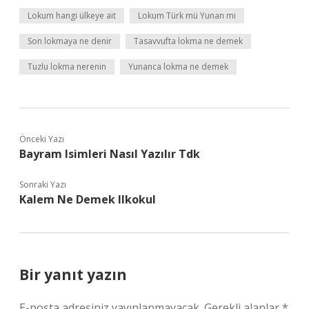
Lokum hangi ülkeye ait
Lokum Türk mü Yunan mı
Son lokmaya ne denir
Tasavvufta lokma ne demek
Tuzlu lokma nerenin
Yunanca lokma ne demek
Önceki Yazı
Bayram Isimleri Nasıl Yazılır Tdk
Sonraki Yazı
Kalem Ne Demek Ilkokul
Bir yanıt yazın
E-posta adresiniz yayınlanmayacak.
Gerekli alanlar
*