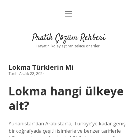
menüyü
Anasayfa
aç
Gizlilik Politikası
Pratik Çözüm Rehberi
Yasal Uyarı
Hayatını kolaylaştıran zekice öneriler!
Hakkımızda
Lokma Türklerin Mi
Tarih: Aralık 22, 2024
Lokma hangi ülkeye
ait?
Yunanistan’dan Arabistan’a, Türkiye’ye kadar geniş
bir coğrafyada çeşitli isimlerle ve benzer tariflerle