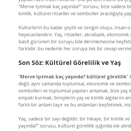
“Merve Işıtmak kaç yaşında?” sorusu, bize sadece bi
kimlik, kültürel ritüeller ve semboller aracılığıyla yaş
Kültürlerin bu kadar çeşitli ve zengin oluşu, insan o
heyecanlandırır. Yaş, ritüeller, akrabalık, ekonomik si
basit görünen bir soruyu bile derinlemesine keşfetm
farklıdır; bu nedenle her soruya tek bir cevap verm
Son Söz: Kültürel Görelilik ve Yaş
“
Merve Işıtmak kaç yaşında? kültürel görelilik
” 
değil, aynı zamanda toplumsal, ekonomik ve sembolik 
sembolleri ve toplumsal yapıları anlamak, bize yaş 
empati kurmak, bireylerin yaş ve kimlik algılarını anl
farklı bir anlam taşır ve bu anlamları keşfetmek, i
Yaş, sadece bir sayı değildir; bir hikaye, bir kimlik
yaşında?” sorusu, kültürel görelilik ışığında ele alı