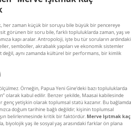
k
k, her zaman küçük bir soruyu bile büyük bir pencereye
sit görünen bir soru bile, farklı topluluklarda zaman, yaş ve
amıza kapı aralar. Antropoloji, işte bu tür soruların ardındaki
eller, semboller, akrabalık yapıları ve ekonomik sistemler
üt değil, aynı zamanda kültürel bir performans, bir kimlik
i
ölçülmez. Örneğin, Papua Yeni Gine’deki bazı topluluklarda
kin” olarak kabul edilir. Benzer şekilde, Maasai kabilesinde
irer genç yetişkin olarak toplumsal statü kazanır. Bu bağlamda
ızca doğum tarihine bağlı değildir; kişinin toplumsal
şın belirlenmesinde kritik bir faktördür.
Merve Işıtmak kaç
a, biyolojik yaş ile sosyal yaş arasındaki farklar ön plana