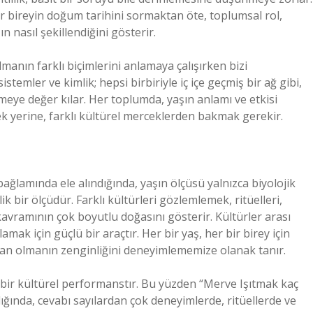
r bireyin doğum tarihini sormaktan öte, toplumsal rol,
ın nasıl şekillendiğini gösterir.
lmanın farklı biçimlerini anlamaya çalışırken bizi
stemler ve kimlik; hepsi birbiriyle iç içe geçmiş bir ağ gibi,
eye değer kılar. Her toplumda, yaşın anlamı ve etkisi
ek yerine, farklı kültürel merceklerden bakmak gerekir.
bağlamında ele alındığında, yaşın ölçüsü yalnızca biyolojik
bir ölçüdür. Farklı kültürleri gözlemlemek, ritüelleri,
kavramının çok boyutlu doğasını gösterir. Kültürler arası
amak için güçlü bir araçtır. Her bir yaş, her bir birey için
nsan olmanın zenginliğini deneyimlememize olanak tanır.
 ve bir kültürel performanstır. Bu yüzden “Merve Işıtmak kaç
ndığında, cevabı sayılardan çok deneyimlerde, ritüellerde ve