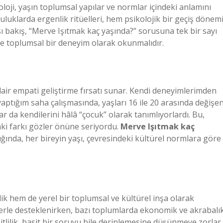
yoloji, yaşın toplumsal yapılar ve normlar içindeki anlamını
luluklarda ergenlik ritüelleri, hem psikolojik bir geçiş dönem
ı bakış, “Merve Işıtmak kaç yaşında?” sorusuna tek bir sayı
 de toplumsal bir deneyim olarak okunmalıdır.
dair empati geliştirme fırsatı sunar. Kendi deneyimlerimden
aptığım saha çalışmasında, yaşları 16 ile 20 arasında değişe
r da kendilerini hâlâ “çocuk” olarak tanımlıyorlardı. Bu,
daki farkı gözler önüne seriyordu.
Merve Işıtmak kaç
ğında, her bireyin yaşı, çevresindeki kültürel normlara göre
ik hem de yerel bir toplumsal ve kültürel inşa olarak
llerle desteklenirken, bazı toplumlarda ekonomik ve akrabalı
tlilik, basit bir soruyu bile derinlemesine düşünmeye zorlar.