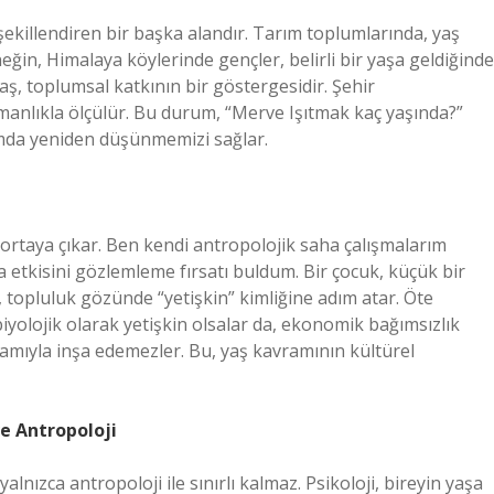
şekillendiren bir başka alandır. Tarım toplumlarında, yaş
Örneğin, Himalaya köylerinde gençler, belirli bir yaşa geldiğinde
ş, toplumsal katkının bir göstergesidir. Şehir
anlıkla ölçülür. Bu durum, “Merve Işıtmak kaç yaşında?”
mda yeniden düşünmemizi sağlar.
k ortaya çıkar. Ben kendi antropolojik saha çalışmalarım
 etkisini gözlemleme fırsatı buldum. Bir çocuk, küçük bir
 topluluk gözünde “yetişkin” kimliğine adım atar. Öte
yolojik olarak yetişkin olsalar da, ekonomik bağımsızlık
amıyla inşa edemezler. Bu, yaş kavramının kültürel
 ve Antropoloji
yalnızca antropoloji ile sınırlı kalmaz. Psikoloji, bireyin yaşa