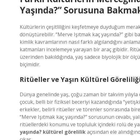
Yaşında?” Sorusuna Bakma
Kültürlerin çeşitliliğini keşfetmeye duyduğum mera
dönüştürebilir. “Merve Işıtmak kaç yaşında?” gibi ba
kimlik kavramlarının nasıl farklı algılandığını anlam
katmanları incelemeye yarayan bir araç gibidir. Ritü
üzerinden bakıldığında, yaş sadece biyolojik bir ölç
biçimidir.
Ritüeller ve Yaşın Kültürel Göreliliğ
Dünya genelinde yaş, çoğu zaman bir takvim yılıyla 
çocuk, belli bir fiziksel beceriyi kazandığında “yetiş
erkekler, belirli ritüeller ve törenler sonrasında b
“Merve Işıtmak kaç yaşında?” sorusunun cevabı, yaln
ritüellerdeki konumu ve topluluk içindeki rolü de ya
yaşında? kültürel görelilik
açısından ele alındığınd
çıkar.