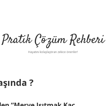
Pratik Çözüm Rehberi
Hayatını kolaylaştıran zekice öneriler!
aşında ?
nden “Merve Işıtmak Kaç