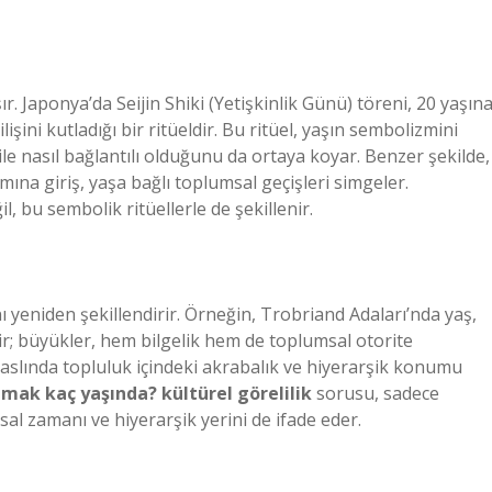
şır. Japonya’da Seijin Shiki (Yetişkinlik Günü) töreni, 20 yaşın
şini kutladığı bir ritüeldir. Bu ritüel, yaşın sembolizmini
ile nasıl bağlantılı olduğunu da ortaya koyar. Benzer şekilde,
ına giriş, yaşa bağlı toplumsal geçişleri simgeler.
l, bu sembolik ritüellerle de şekillenir.
ı yeniden şekillendirir. Örneğin, Trobriand Adaları’nda yaş,
ilir; büyükler, hem bilgelik hem de toplumsal otorite
 aslında topluluk içindeki akrabalık ve hiyerarşik konumu
tmak kaç yaşında? kültürel görelilik
sorusu, sadece
al zamanı ve hiyerarşik yerini de ifade eder.