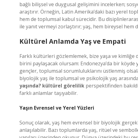
bağlı bilişsel ve duygusal gelişimini incelerken; sos
araştırır. Örneğin, Latin Amerika’daki bazı yerel top
hem de toplumsal kabul sürecidir. Bu disiplinleraras
ile yanıt vermeyi zorlaştırır; yaş, hem bireysel hem
Kültürel Anlamda Yaş ve Empati
Farklı kültürleri gözlemlemek, bize yaşa ve kimliğe 
birini paylaşacak olursam: Endonezya’da bir köyde y
gençler, toplumsal sorumluluklarını üstlenmiş olsala
biyolojik yaş ile toplumsal ve psikolojik yaş arasın
yaşında? kültürel görelilik
perspektifinden bakıldı
farklı anlamlar taşıyabilir.
Yaşın Evrensel ve Yerel Yüzleri
Sonuç olarak, yaş hem evrensel bir biyolojik gerçekl
anlaşılabilir. Bazı toplumlarda yaş, ritüel ve sembo
yapıları üzerinden okunur. Dünya üzerindeki bu çeşi