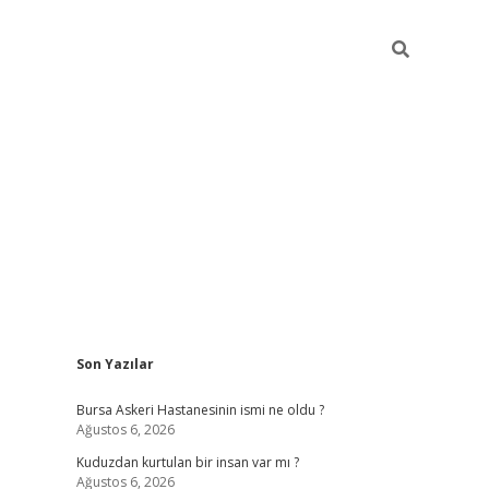
Sidebar
Son Yazılar
vdcasino
Bursa Askeri Hastanesinin ismi ne oldu ?
Ağustos 6, 2026
Kuduzdan kurtulan bir insan var mı ?
Ağustos 6, 2026