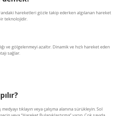
andaki hareketleri gözle takip ederken algılanan hareket
ir teknolojidir.
ğı ve gölgelenmeyi azaltır. Dinamik ve hızlı hareket eden
ajı sağlar.
pılır?
edyayı tıklayın veya çalışma alanına sürükleyin. Sol
ı seçin veya “Hareket Bulanıklaştırma” yazın. Çok sayıda