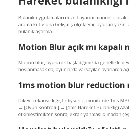
Hareket bulanıklığı n
Bulanık uygulamaları düzelt ayarını manuel olarak e
arama kutusuna Gelişmiş ölçekleme ayarları yazın, a
bulanıklaştırma.
Motion Blur açık mı kapalı 
Motion blur, oyuna ilk başladığımızda genellikle dev
hoşlanmasak da, oyunlarda varsayılan ayarlarda açık
1ms motion blur reduction na
Dikey frekansı değiştirdiyseniz, monitörde 1ms MBR
→ [Oyun Kontrolü] → [1ms Hareket Bulanıklığı Azalt
etkinleştirdikten sonra, ekran yanması olmadan çeşit