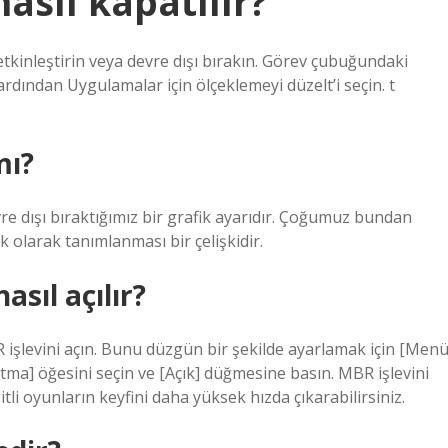
asıl kapatılır?
tkinleştirin veya devre dışı bırakın. Görev çubuğundaki
rdından Uygulamalar için ölçeklemeyi düzelt’i seçin. t
mı?
re dışı bıraktığımız bir grafik ayarıdır. Çoğumuz bundan
 olarak tanımlanması bir çelişkidir.
sıl açılır?
 işlevini açın. Bunu düzgün bir şekilde ayarlamak için [Menü
ma] öğesini seçin ve [Açık] düğmesine basın. MBR işlevini
li oyunların keyfini daha yüksek hızda çıkarabilirsiniz.