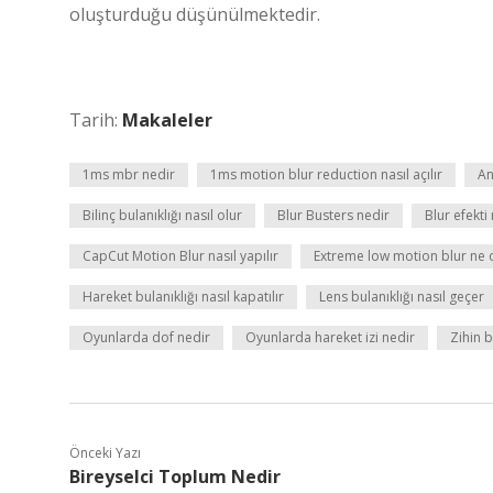
oluşturduğu düşünülmektedir.
Tarih:
Makaleler
1ms mbr nedir
1ms motion blur reduction nasıl açılır
An
Bilinç bulanıklığı nasıl olur
Blur Busters nedir
Blur efekt
CapCut Motion Blur nasıl yapılır
Extreme low motion blur ne
Hareket bulanıklığı nasıl kapatılır
Lens bulanıklığı nasıl geçer
Oyunlarda dof nedir
Oyunlarda hareket izi nedir
Zihin b
Önceki Yazı
Bireyselci Toplum Nedir