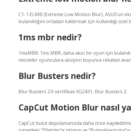
C1: 1.ELMB (Extreme Low Motion Blur), ASUS’un ekr
bulanıklığını ortadan kaldırmak için kullandığı özel b
1ms mbr nedir?
1msMBR. 1ms MBR, daha akıcı bir oyun için bulanıklı
nesneler oyunculara aksiyon boyunca rekabet avant
Blur Busters nedir?
Blur Busters 2.0 sertifikalı XG2431, Blur Busters 2.
CapCut Motion Blur nasıl ya
CapCut bulut depolamanızda daha önce kaydedilmiş m
paneldeki “Efektler”e tıklayın ve “Bulanıklaştırma”y