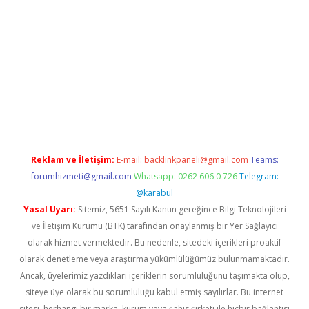
casino
Reklam ve İletişim:
E-mail:
backlinkpaneli@gmail.com
Teams:
forumhizmeti@gmail.com
Whatsapp: 0262 606 0 726
Telegram:
@karabul
Yasal Uyarı:
Sitemiz, 5651 Sayılı Kanun gereğince Bilgi Teknolojileri
ve İletişim Kurumu (BTK) tarafından onaylanmış bir Yer Sağlayıcı
olarak hizmet vermektedir. Bu nedenle, sitedeki içerikleri proaktif
olarak denetleme veya araştırma yükümlülüğümüz bulunmamaktadır.
Ancak, üyelerimiz yazdıkları içeriklerin sorumluluğunu taşımakta olup,
siteye üye olarak bu sorumluluğu kabul etmiş sayılırlar. Bu internet
sitesi, herhangi bir marka, kurum veya şahıs şirketi ile hiçbir bağlantısı