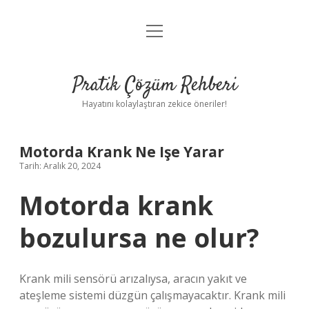
menüyü
Anasayfa
aç
Gizlilik Politikası
Pratik Çözüm Rehberi
Yasal Uyarı
Hayatını kolaylaştıran zekice öneriler!
Hakkımızda
Motorda Krank Ne Işe Yarar
Tarih: Aralık 20, 2024
Motorda krank
bozulursa ne olur?
Krank mili sensörü arızalıysa, aracın yakıt ve
ateşleme sistemi düzgün çalışmayacaktır. Krank mili