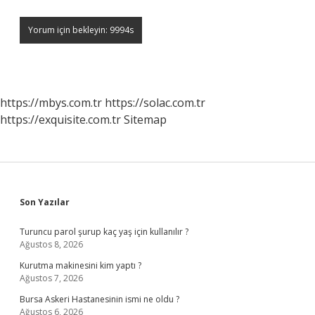
https://mbys.com.tr
https://solac.com.tr
https://exquisite.com.tr
Sitemap
Sidebar
Son Yazılar
Turuncu parol şurup kaç yaş için kullanılır ?
Ağustos 8, 2026
Kurutma makinesini kim yaptı ?
Ağustos 7, 2026
Bursa Askeri Hastanesinin ismi ne oldu ?
Ağustos 6, 2026