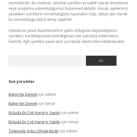
vermektedir. Bu nedenle, sitedeki içerikleri proaktif olarak denetleme
veya araştırma yükümlülüğümüz bulunmamaktadır. Ancak, üyelerimiz
yazdıkları içeriklerin sorumluluğunu taşımakta olup, siteye üye olarak
bu sorumluluğu kabul etmiş sayılırlar.
Hukuka ve yasal düzenlemelere aykırı olduğunu düşündüğünüz
içerikleri,
backlinkpanelicomtr@gmail.com
adresine bildirmeniz
halinde, ilgili içerikler yasal süre içerisinde sitemizden kaldırılacaktır.
Arama
Son yorumlar
Bahın Ne Demek
için
admin
Bahın Ne Demek
için
İsmail
Boluda En Çok Hangi Iş Yapılır
için
admin
Boluda En Çok Hangi Iş Yapılır
için
Umay
Türkiyede Solcu Olmak Nedir
için
admin