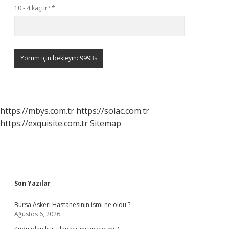
10 - 4 kaçtır?
*
https://mbys.com.tr
https://solac.com.tr
https://exquisite.com.tr
Sitemap
Sidebar
Son Yazılar
Bursa Askeri Hastanesinin ismi ne oldu ?
Ağustos 6, 2026