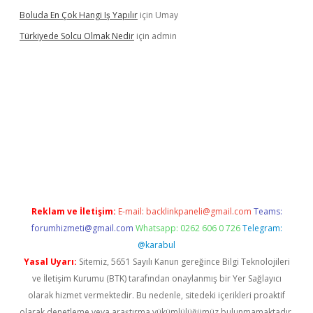
Boluda En Çok Hangi Iş Yapılır
için
Umay
Türkiyede Solcu Olmak Nedir
için
admin
asino
Reklam ve İletişim:
E-mail:
backlinkpaneli@gmail.com
Teams:
forumhizmeti@gmail.com
Whatsapp: 0262 606 0 726
Telegram:
@karabul
Yasal Uyarı:
Sitemiz, 5651 Sayılı Kanun gereğince Bilgi Teknolojileri
ve İletişim Kurumu (BTK) tarafından onaylanmış bir Yer Sağlayıcı
olarak hizmet vermektedir. Bu nedenle, sitedeki içerikleri proaktif
olarak denetleme veya araştırma yükümlülüğümüz bulunmamaktadır.