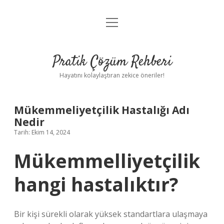
menüyü
Anasayfa
aç
Gizlilik Politikası
Pratik Çözüm Rehberi
Yasal Uyarı
Hayatını kolaylaştıran zekice öneriler!
Hakkımızda
Mükemmeliyetçilik Hastalığı Adı
Nedir
Tarih: Ekim 14, 2024
Mükemmelliyetçilik
hangi hastalıktır?
Bir kişi sürekli olarak yüksek standartlara ulaşmaya