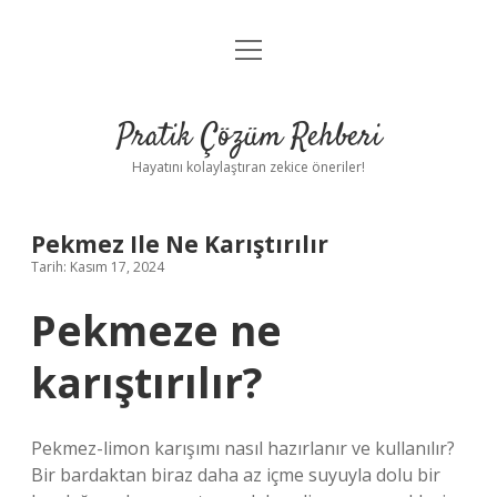
menüyü
Anasayfa
aç
Gizlilik Politikası
Pratik Çözüm Rehberi
Yasal Uyarı
Hayatını kolaylaştıran zekice öneriler!
Hakkımızda
Pekmez Ile Ne Karıştırılır
Tarih: Kasım 17, 2024
Pekmeze ne
karıştırılır?
Pekmez-limon karışımı nasıl hazırlanır ve kullanılır?
Bir bardaktan biraz daha az içme suyuyla dolu bir