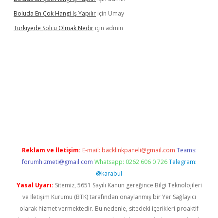
Boluda En Çok Hangi Iş Yapılır
için
Umay
Türkiyede Solcu Olmak Nedir
için
admin
casino
Reklam ve İletişim:
E-mail:
backlinkpaneli@gmail.com
Teams:
forumhizmeti@gmail.com
Whatsapp: 0262 606 0 726
Telegram:
@karabul
Yasal Uyarı:
Sitemiz, 5651 Sayılı Kanun gereğince Bilgi Teknolojileri
ve İletişim Kurumu (BTK) tarafından onaylanmış bir Yer Sağlayıcı
olarak hizmet vermektedir. Bu nedenle, sitedeki içerikleri proaktif