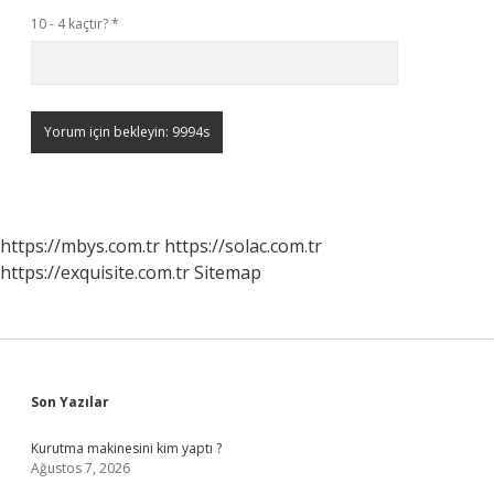
10 - 4 kaçtır?
*
https://mbys.com.tr
https://solac.com.tr
https://exquisite.com.tr
Sitemap
Sidebar
Son Yazılar
Kurutma makinesini kim yaptı ?
Ağustos 7, 2026