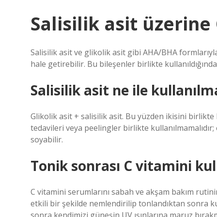
Salisilik asit üzerin
Salisilik asit ve glikolik asit gibi AHA/BHA formlarıy
hale getirebilir. Bu bileşenler birlikte kullanıldığınd
Salisilik asit ne ile kullanıl
Glikolik asit + salisilik asit. Bu yüzden ikisini birl
tedavileri veya peelingler birlikte kullanılmamalıdır; 
soyabilir.
Tonik sonrası C vitamini kul
C vitamini serumlarını sabah ve akşam bakım rutinimi
etkili bir şekilde nemlendirilip tonlandıktan sonra k
sonra kendimizi güneşin UV ışınlarına maruz bırak