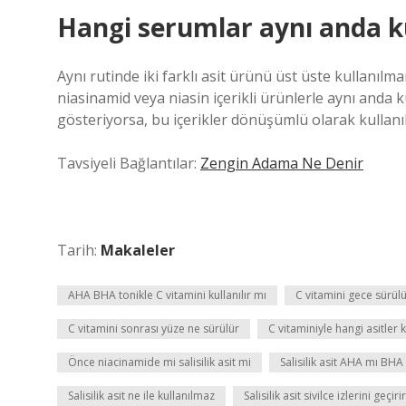
Hangi serumlar aynı anda k
Aynı rutinde iki farklı asit ürünü üst üste kullanılma
niasinamid veya niasin içerikli ürünlerle aynı anda ku
gösteriyorsa, bu içerikler dönüşümlü olarak kullanıl
Tavsiyeli Bağlantılar:
Zengin Adama Ne Denir
Tarih:
Makaleler
AHA BHA tonikle C vitamini kullanılır mı
C vitamini gece sürül
C vitamini sonrası yüze ne sürülür
C vitaminiyle hangi asitler k
Önce niacinamide mi salisilik asit mi
Salisilik asit AHA mı BHA
Salisilik asit ne ile kullanılmaz
Salisilik asit sivilce izlerini geçiri