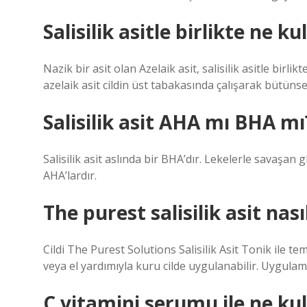
Salisilik asitle birlikte ne kul
Nazik bir asit olan Azelaik asit, salisilik asitle birlikt
azelaik asit cildin üst tabakasında çalışarak bütünsel
Salisilik asit AHA mı BHA mı
Salisilik asit aslında bir BHA’dır. Lekelerle savaşan gl
AHA’lardır.
The purest salisilik asit nasıl
Cildi The Purest Solutions Salisilik Asit Tonik ile t
veya el yardımıyla kuru cilde uygulanabilir. Uygu
C vitamini serumu ile ne ku