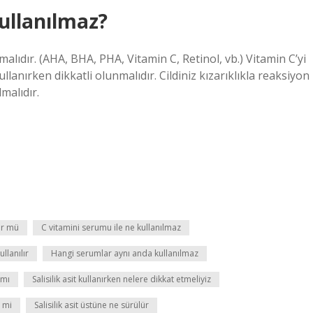
ullanılmaz?
malıdır. (AHA, BHA, PHA, Vitamin C, Retinol, vb.) Vitamin C’yi
llanırken dikkatli olunmalıdır. Cildiniz kızarıklıkla reaksiyon
malıdır.
ür mü
C vitamini serumu ile ne kullanılmaz
ullanılır
Hangi serumlar aynı anda kullanılmaz
 mı
Salisilik asit kullanırken nelere dikkat etmeliyiz
r mi
Salisilik asit üstüne ne sürülür