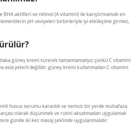
 ve BHA aktifleri ve retinol (A vitamini) ile karıştırmamak en
 elementlerin pH seviyeleri birbirleriyle iyi etkileşime girmez,
sürülür?
tlaka güneş kremi sürerek tamamlamalıyız çünkü C vitamini
a asla yeterli değildir; güneş kremi kullanmadan C vitamini
?
emli husus serumu karanlık ve nemsiz bir yerde muhafaza
 parçası olarak düşünmek ve rutini aksatmadan uygulamak
ere günde iki kez masaj şeklinde uygulanmalıdır.