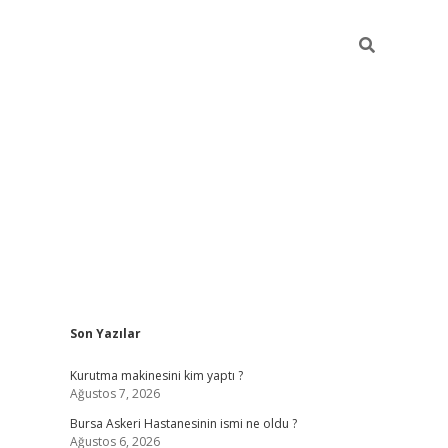
Sidebar
Son Yazılar
vdcasino
Kurutma makinesini kim yaptı ?
Ağustos 7, 2026
Bursa Askeri Hastanesinin ismi ne oldu ?
Ağustos 6, 2026