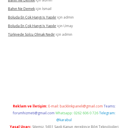
Bahın Ne Demek
için
admin
Bahın Ne Demek
için
İsmail
Boluda En Çok Hangi Iş Yapılır
için
admin
Boluda En Çok Hangi Iş Yapılır
için
Umay
Türkiyede Solcu Olmak Nedir
için
admin
vdcasino
Reklam ve İletişim:
E-mail:
backlinkpaneli@gmail.com
Teams:
forumhizmeti@gmail.com
Whatsapp: 0262 606 0 726
Telegram:
@karabul
Yasal Uyarı:
Sitemiz, 5651 Sayılı Kanun gereğince Bilgi Teknolojileri