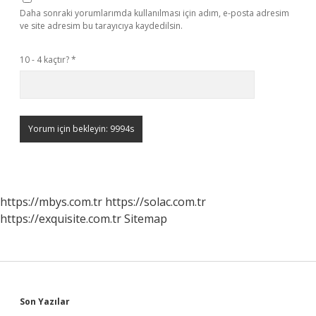
Daha sonraki yorumlarımda kullanılması için adım, e-posta adresim
ve site adresim bu tarayıcıya kaydedilsin.
10 - 4 kaçtır?
*
https://mbys.com.tr
https://solac.com.tr
https://exquisite.com.tr
Sitemap
Sidebar
Son Yazılar