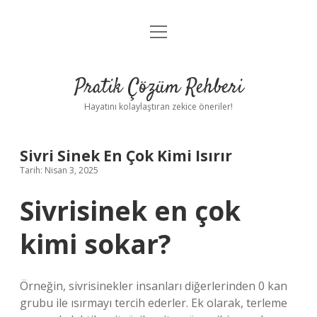
menüyü
Anasayfa
aç
Gizlilik Politikası
Pratik Çözüm Rehberi
Yasal Uyarı
Hayatını kolaylaştıran zekice öneriler!
Hakkımızda
Sivri Sinek En Çok Kimi Isırır
Tarih: Nisan 3, 2025
Sivrisinek en çok
kimi sokar?
Örneğin, sivrisinekler insanları diğerlerinden 0 kan
grubu ile ısırmayı tercih ederler. Ek olarak, terleme