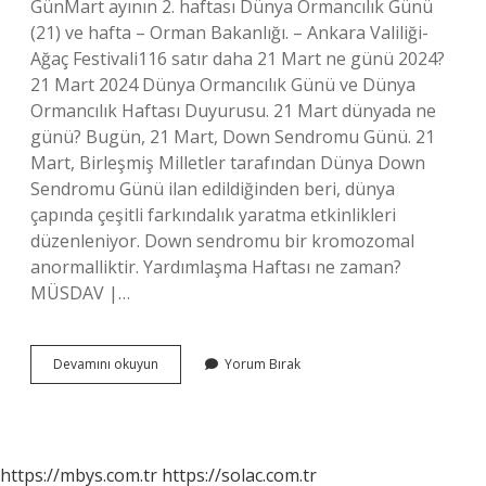
GünMart ayının 2. haftası Dünya Ormancılık Günü
(21) ve hafta – Orman Bakanlığı. – Ankara Valiliği-
Ağaç Festivali116 satır daha 21 Mart ne günü 2024?
21 Mart 2024 Dünya Ormancılık Günü ve Dünya
Ormancılık Haftası Duyurusu. 21 Mart dünyada ne
günü? Bugün, 21 Mart, Down Sendromu Günü. 21
Mart, Birleşmiş Milletler tarafından Dünya Down
Sendromu Günü ilan edildiğinden beri, dünya
çapında çeşitli farkındalık yaratma etkinlikleri
düzenleniyor. Down sendromu bir kromozomal
anormalliktir. Yardımlaşma Haftası ne zaman?
MÜSDAV |…
21
Devamını okuyun
Yorum Bırak
Mart
Özel
Bir
Gün
Mü
https://mbys.com.tr
https://solac.com.tr