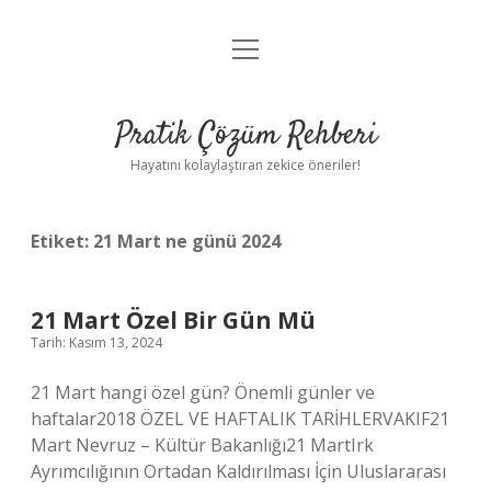
menüyü
Anasayfa
aç
Gizlilik Politikası
Pratik Çözüm Rehberi
Yasal Uyarı
Hayatını kolaylaştıran zekice öneriler!
Hakkımızda
Etiket:
21 Mart ne günü 2024
21 Mart Özel Bir Gün Mü
Tarih: Kasım 13, 2024
21 Mart hangi özel gün? Önemli günler ve
haftalar2018 ÖZEL VE ​​HAFTALIK TARİHLERVAKIF21
Mart Nevruz – Kültür Bakanlığı21 MartIrk
Ayrımcılığının Ortadan Kaldırılması İçin Uluslararası