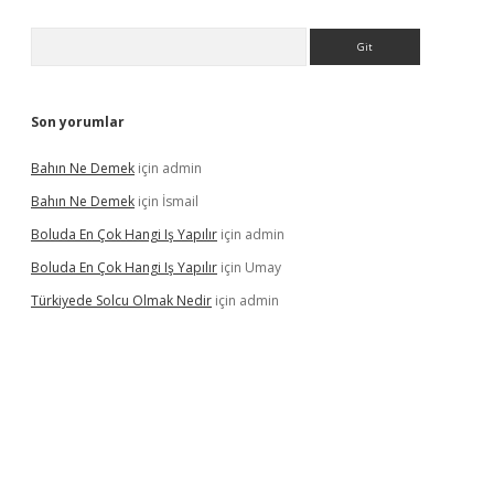
Arama
Son yorumlar
Bahın Ne Demek
için
admin
Bahın Ne Demek
için
İsmail
Boluda En Çok Hangi Iş Yapılır
için
admin
Boluda En Çok Hangi Iş Yapılır
için
Umay
Türkiyede Solcu Olmak Nedir
için
admin
ino