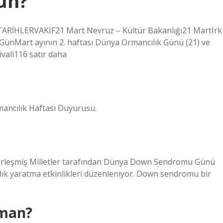
ün?
 TARİHLERVAKIF21 Mart Nevruz – Kültür Bakanlığı21 MartIrk
ı GünMart ayının 2. haftası Dünya Ormancılık Günü (21) ve
ivali116 satır daha
ancılık Haftası Duyurusu.
rleşmiş Milletler tarafından Dünya Down Sendromu Günü
dalık yaratma etkinlikleri düzenleniyor. Down sendromu bir
aman?