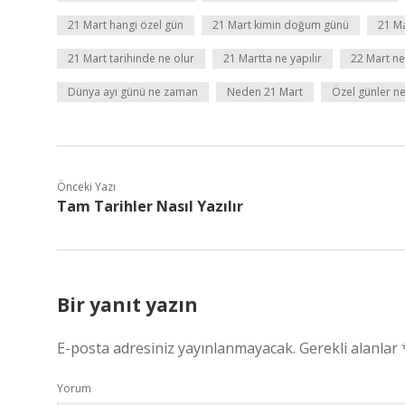
21 Mart hangi özel gün
21 Mart kimin doğum günü
21 M
21 Mart tarihinde ne olur
21 Martta ne yapılır
22 Mart n
Dünya ayı günü ne zaman
Neden 21 Mart
Özel günler ne
Önceki Yazı
Tam Tarihler Nasıl Yazılır
Bir yanıt yazın
E-posta adresiniz yayınlanmayacak.
Gerekli alanlar
Yorum