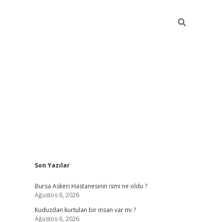
Sidebar
Son Yazılar
vdcasino
Bursa Askeri Hastanesinin ismi ne oldu ?
Ağustos 6, 2026
Kuduzdan kurtulan bir insan var mı ?
Ağustos 6, 2026