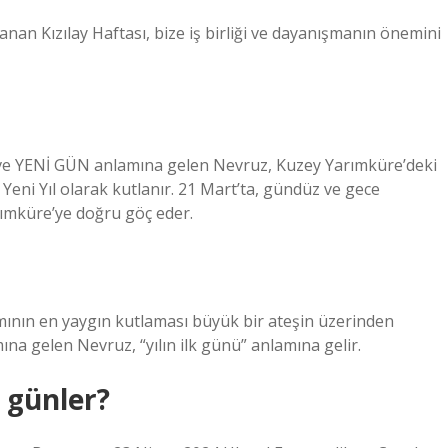
anan Kızılay Haftası, bize iş birliği ve dayanışmanın önemini
an ve YENİ GÜN anlamına gelen Nevruz, Kuzey Yarımküre’deki
 Yeni Yıl olarak kutlanır. 21 Mart’ta, gündüz ve gece
rımküre’ye doğru göç eder.
mının en yaygın kutlaması büyük bir ateşin üzerinden
na gelen Nevruz, “yılın ilk günü” anlamına gelir.
i günler?