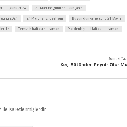
art ne günü 2024
21 Mart ne günü en uzun gece
e günü 2024
24 Mart hangi özel gün
Bugün dünya ne günü 21 Mayıs
lerdir
Temizlik haftası ne zaman
Yardımlaşma Haftası ne zaman
Sonraki Yaz
Keçi Sütünden Peynir Olur M
*
ile işaretlenmişlerdir