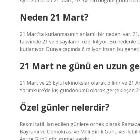
Aynı zamanda 21 Mart, Hz. Ali’nin doğum günü olara
Neden 21 Mart?
21 Mart’ta kutlanmasının anlamlı bir nedeni var. 2
takvimde 21 ve 3 sayılarını özel kılıyor. Bu neden
kutlanıyor. Dünya çapında 6 milyon insan bu genetik f
21 Mart ne günü en uzun ge
21 Mart ve 23 Eylül ekinokslar olarak bilinir ve 21 
Yarımküre’de kış gündönümü olarak gerçekleşen 21 
Özel günler nelerdir?
Resmi tatil ilan edilen günlere örnek olarak Rama
Bayramı ve Demokrasi ve Milli Birlik Günü verilebil
Aşure Günü gibi günler vardır.