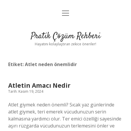
menüyü
Anasayfa
aç
Gizlilik Politikası
Pratik Çözüm Rehberi
Yasal Uyarı
Hayatını kolaylaştıran zekice öneriler!
Hakkımızda
Etiket:
Atlet neden önemlidir
Atletin Amacı Nedir
Tarih: Kasım 19, 2024
Atlet giymek neden önemli? Sıcak yaz günlerinde
atlet giymek, teri emerek vücudunuzun serin
kalmasına yardımcı olur. Ter emici özelliği sayesinde
aşırı rüzgarda vücudunuzun terlemesini önler ve