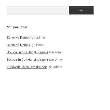
Arama
Son yorumlar
Bahın Ne Demek
için
admin
Bahın Ne Demek
için
İsmail
Boluda En Çok Hangi Iş Yapılır
için
admin
Boluda En Çok Hangi Iş Yapılır
için
Umay
Türkiyede Solcu Olmak Nedir
için
admin
ino