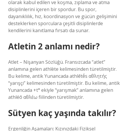
olarak kabul edilen ve koşma, zıplama ve atma
disiplinlerini içeren bir spordur. Bu spor,
dayanıklılık, hız, koordinasyon ve gücün gelişimini
desteklerken sporculara çeşitli disiplinlerde
kendilerini kanıtlama fırsatı da sunar.
Atletin 2 anlamı nedir?
Atlet – Nişanyan Sözlüğü. Fransızcada “atlet”
anlamına gelen athlète kelimesinden türetilmiştir.
Bu kelime, antik Yunancada athlētḗs αθλητής
“yarışçı” kelimesinden türetilmiştir. Bu kelime, antik
Yunancada +t° ekiyle “yarışmak” anlamına gelen
athléō αθλέω fiilinden türetilmiştir.
Sütyen kaç yaşında takılır?
Ergenliğin Aşamaları: Kızınızdaki Fiziksel