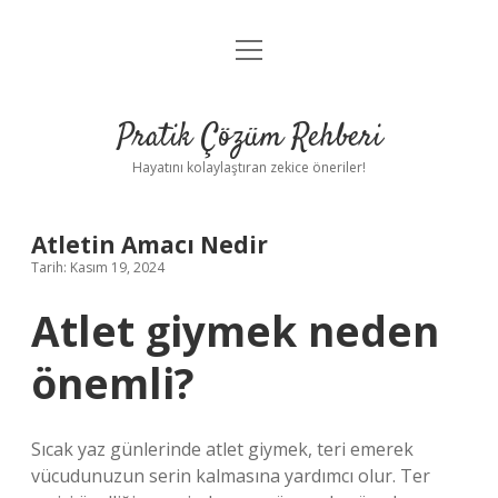
menüyü
Anasayfa
aç
Gizlilik Politikası
Pratik Çözüm Rehberi
Yasal Uyarı
Hayatını kolaylaştıran zekice öneriler!
Hakkımızda
Atletin Amacı Nedir
Tarih: Kasım 19, 2024
Atlet giymek neden
önemli?
Sıcak yaz günlerinde atlet giymek, teri emerek
vücudunuzun serin kalmasına yardımcı olur. Ter