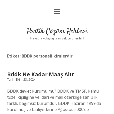
menüyü
Anasayfa
aç
Gizlilik Politikası
Pratik Çözüm Rehberi
Yasal Uyarı
Hayatını kolaylaştıran zekice öneriler!
Hakkımızda
Etiket:
BDDK personeli kimlerdir
Bddk Ne Kadar Maaş Alır
Tarih: Ekim 23, 2024
BDDK devlet kurumu mu? BDDK ve TMSF, kamu
tüzel kişiliğine ve idari ve mali özerkliğe sahip iki
farklı, bağımsız kurumdur. BDDK Haziran 1999’da
kurulmuş ve faaliyetlerine Ağustos 2000’de