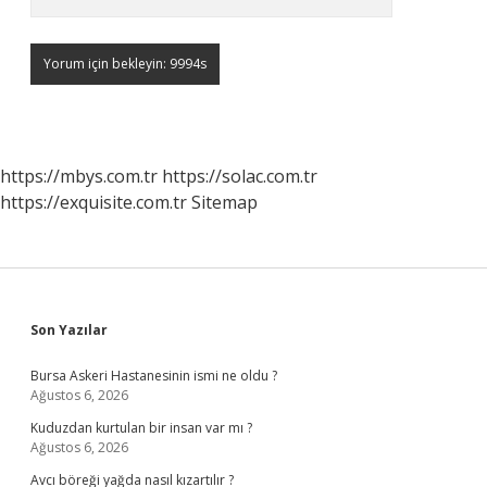
https://mbys.com.tr
https://solac.com.tr
https://exquisite.com.tr
Sitemap
Sidebar
Son Yazılar
Bursa Askeri Hastanesinin ismi ne oldu ?
Ağustos 6, 2026
Kuduzdan kurtulan bir insan var mı ?
Ağustos 6, 2026
Avcı böreği yağda nasıl kızartılır ?