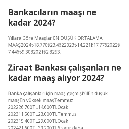
Bankacıların maaşı ne
kadar 2024?
Yıllara Göre Maaşlar EN DÜŞÜK ORTALAMA
MAAŞ2024₺18.770₺23.4622023₺14.221₺17.7762022₺
7.446₺9.3082021₺2.8253.
Ziraat Bankası çalışanları ne
kadar maaş alıyor 2024?
Banka çalışanları için maaş geçmişiYılEn düşük
maaşEn yüksek maaşTemmuz
202226.700TL14.600TLOcak
202311.500TL23.000TLTemmuz
202315.400TL29.000TLOcak
202421.600TL39.200TL6 satır daha