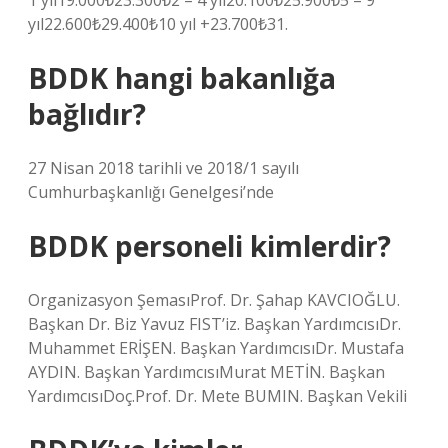
1 yıl19.000₺23.300₺2 – 4 yıl20.100₺25.900₺5 – 9
yıl22.600₺29.400₺10 yıl +23.700₺31.
BDDK hangi bakanlığa
bağlıdır?
27 Nisan 2018 tarihli ve 2018/1 sayılı
Cumhurbaşkanlığı Genelgesi’nde
BDDK personeli kimlerdir?
Organizasyon ŞemasıProf. Dr. Şahap KAVCIOĞLU.
Başkan Dr. Biz Yavuz FIST’iz. Başkan YardımcısıDr.
Muhammet ERİŞEN. Başkan YardımcısıDr. Mustafa
AYDIN. Başkan YardımcısıMurat METİN. Başkan
YardımcısıDoç.Prof. Dr. Mete BUMIN. Başkan Vekili