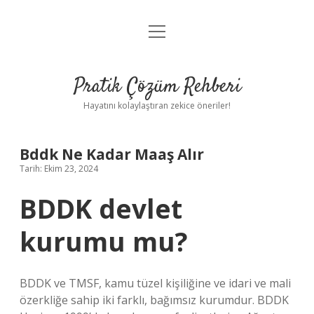
menüyü
Anasayfa
aç
Gizlilik Politikası
Pratik Çözüm Rehberi
Yasal Uyarı
Hayatını kolaylaştıran zekice öneriler!
Hakkımızda
Bddk Ne Kadar Maaş Alır
Tarih: Ekim 23, 2024
BDDK devlet
kurumu mu?
BDDK ve TMSF, kamu tüzel kişiliğine ve idari ve mali
özerkliğe sahip iki farklı, bağımsız kurumdur. BDDK