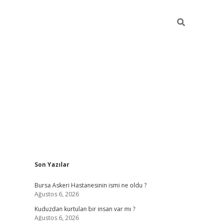
Sidebar
Son Yazılar
vdcasino
Bursa Askeri Hastanesinin ismi ne oldu ?
Ağustos 6, 2026
Kuduzdan kurtulan bir insan var mı ?
Ağustos 6, 2026