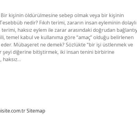
r kişinin öldürülmesine sebep olmak veya bir kişinin
esebbüb nedir? Fıkıh terimi, zararın insan eyleminin dolaylı
 terimi, haksız eylem ile zarar arasındaki doğrudan bağlantıy
ili, temel kabul ve kullanıma göre “amaç” olduğu belirlenen
e eder. Mübaşeret ne demek? Sözlükte “bir işi üstlenmek ve
eyi diğerine bitiştirmek, iki insan tenini birbirine
k, haksız…
isite.com.tr
Sitemap