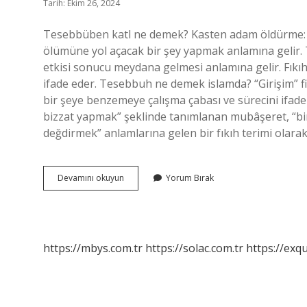
Tarih: Ekim 26, 2024
Tesebbüben katl ne demek? Kasten adam öldürme: Bi
ölümüne yol açacak bir şey yapmak anlamına gelir. T
etkisi sonucu meydana gelmesi anlamına gelir. Fıkıh
ifade eder. Tesebbuh ne demek islamda? “Girişim” fi
bir şeye benzemeye çalışma çabası ve sürecini ifad
bizzat yapmak” şeklinde tanımlanan mubâşeret, “bir ş
değdirmek” anlamlarına gelen bir fıkıh terimi olara
Tesebbüb
Devamını okuyun
Yorum Bırak
Ne
Demek
https://mbys.com.tr
https://solac.com.tr
https://exqu