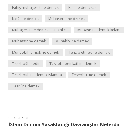
Fahiş mübaşeret ne demek
Katl ne demektir
Katül ne demek
Mübaşeret ne demek
Mübaşeret ne demek Osmanlıca
Mübaşir ne demek kelam
Mübassır ne demek
Münebbi ne demek
Münebbih olmak ne demek
Tehzib etmek ne demek
Tesebbüb nedir
Tesebbüben katl ne demek
Tesebbuh ne demek islamda
Tesebbut ne demek
Tesriî ne demek
Önceki Yazı
İSlam Dininin Yasakladığı Davranışlar Nelerdir