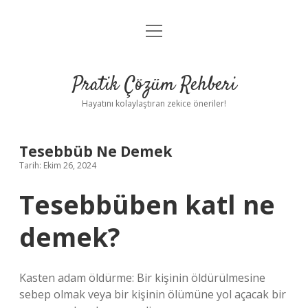
menüyü
Anasayfa
aç
Gizlilik Politikası
Pratik Çözüm Rehberi
Yasal Uyarı
Hayatını kolaylaştıran zekice öneriler!
Hakkımızda
Tesebbüb Ne Demek
Tarih: Ekim 26, 2024
Tesebbüben katl ne
demek?
Kasten adam öldürme: Bir kişinin öldürülmesine
sebep olmak veya bir kişinin ölümüne yol açacak bir