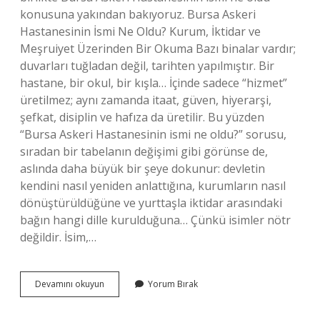
konusuna yakından bakıyoruz. Bursa Askeri
Hastanesinin İsmi Ne Oldu? Kurum, İktidar ve
Meşruiyet Üzerinden Bir Okuma Bazı binalar vardır;
duvarları tuğladan değil, tarihten yapılmıştır. Bir
hastane, bir okul, bir kışla… İçinde sadece “hizmet”
üretilmez; aynı zamanda itaat, güven, hiyerarşi,
şefkat, disiplin ve hafıza da üretilir. Bu yüzden
“Bursa Askeri Hastanesinin ismi ne oldu?” sorusu,
sıradan bir tabelanın değişimi gibi görünse de,
aslında daha büyük bir şeye dokunur: devletin
kendini nasıl yeniden anlattığına, kurumların nasıl
dönüştürüldüğüne ve yurttaşla iktidar arasındaki
bağın hangi dille kurulduğuna… Çünkü isimler nötr
değildir. İsim,…
Bursa
Devamını okuyun
Yorum Bırak
Askeri
Hastanesinin