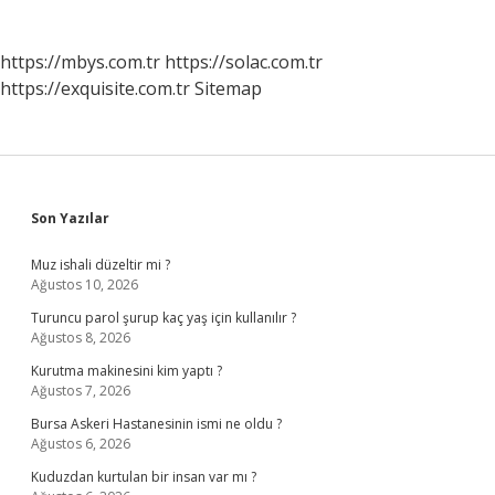
sayfalaması
https://mbys.com.tr
https://solac.com.tr
https://exquisite.com.tr
Sitemap
Sidebar
Son Yazılar
Muz ishali düzeltir mi ?
Ağustos 10, 2026
Turuncu parol şurup kaç yaş için kullanılır ?
Ağustos 8, 2026
Kurutma makinesini kim yaptı ?
Ağustos 7, 2026
Bursa Askeri Hastanesinin ismi ne oldu ?
Ağustos 6, 2026
Kuduzdan kurtulan bir insan var mı ?