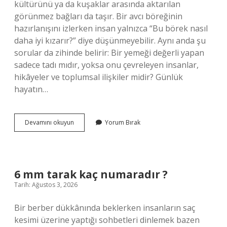
kültürünü ya da kuşaklar arasında aktarılan
görünmez bağları da taşır. Bir avcı böreğinin
hazırlanışını izlerken insan yalnızca “Bu börek nasıl
daha iyi kızarır?” diye düşünmeyebilir. Aynı anda şu
sorular da zihinde belirir: Bir yemeği değerli yapan
sadece tadı mıdır, yoksa onu çevreleyen insanlar,
hikâyeler ve toplumsal ilişkiler midir? Günlük
hayatın…
Avcı
Devamını okuyun
Yorum Bırak
böreği
yağda
nasıl
kızartılır
?
6 mm tarak kaç numaradır ?
Tarih: Ağustos 3, 2026
Bir berber dükkânında beklerken insanların saç
kesimi üzerine yaptığı sohbetleri dinlemek bazen