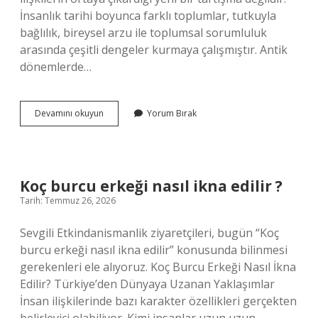
İnsanlık tarihi boyunca farklı toplumlar, tutkuyla
bağlılık, bireysel arzu ile toplumsal sorumluluk
arasında çeşitli dengeler kurmaya çalışmıştır. Antik
dönemlerde…
Aşk
Devamını okuyun
Yorum Bırak
mı
sevgi
mi
daha
önemli
Koç burcu erkeği nasıl ikna edilir ?
?
Tarih: Temmuz 26, 2026
Sevgili Etkindanismanlik ziyaretçileri, bugün “Koç
burcu erkeği nasıl ikna edilir” konusunda bilinmesi
gerekenleri ele alıyoruz. Koç Burcu Erkeği Nasıl İkna
Edilir? Türkiye’den Dünyaya Uzanan Yaklaşımlar
İnsan ilişkilerinde bazı karakter özellikleri gerçekten