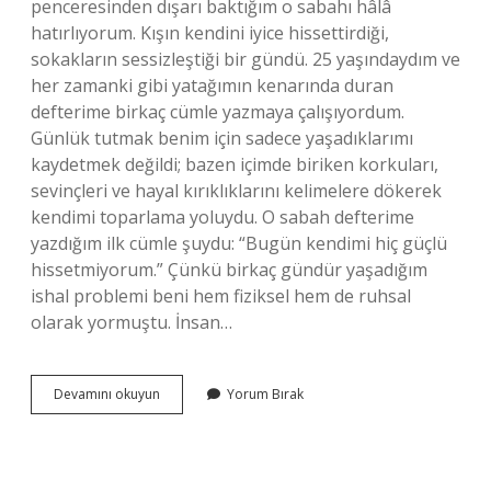
penceresinden dışarı baktığım o sabahı hâlâ
hatırlıyorum. Kışın kendini iyice hissettirdiği,
sokakların sessizleştiği bir gündü. 25 yaşındaydım ve
her zamanki gibi yatağımın kenarında duran
defterime birkaç cümle yazmaya çalışıyordum.
Günlük tutmak benim için sadece yaşadıklarımı
kaydetmek değildi; bazen içimde biriken korkuları,
sevinçleri ve hayal kırıklıklarını kelimelere dökerek
kendimi toparlama yoluydu. O sabah defterime
yazdığım ilk cümle şuydu: “Bugün kendimi hiç güçlü
hissetmiyorum.” Çünkü birkaç gündür yaşadığım
ishal problemi beni hem fiziksel hem de ruhsal
olarak yormuştu. İnsan…
Muz
Devamını okuyun
Yorum Bırak
ishali
düzeltir
mi
?