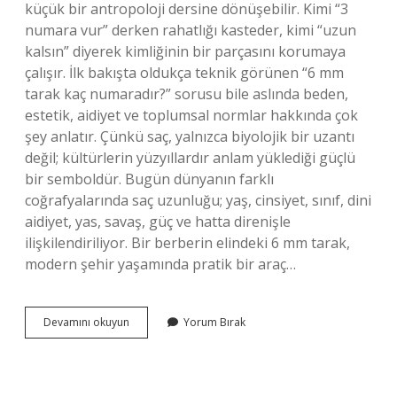
küçük bir antropoloji dersine dönüşebilir. Kimi “3
numara vur” derken rahatlığı kasteder, kimi “uzun
kalsın” diyerek kimliğinin bir parçasını korumaya
çalışır. İlk bakışta oldukça teknik görünen “6 mm
tarak kaç numaradır?” sorusu bile aslında beden,
estetik, aidiyet ve toplumsal normlar hakkında çok
şey anlatır. Çünkü saç, yalnızca biyolojik bir uzantı
değil; kültürlerin yüzyıllardır anlam yüklediği güçlü
bir semboldür. Bugün dünyanın farklı
coğrafyalarında saç uzunluğu; yaş, cinsiyet, sınıf, dini
aidiyet, yas, savaş, güç ve hatta direnişle
ilişkilendiriliyor. Bir berberin elindeki 6 mm tarak,
modern şehir yaşamında pratik bir araç…
6
Devamını okuyun
Yorum Bırak
mm
tarak
kaç
numaradır