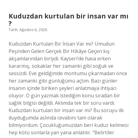
ismi
ne
oldu
Kuduzdan kurtulan bir insan var mı
?
?
Tarih: Ağustos 6, 2026
Kuduzdan Kurtulan Bir İnsan Var mı? Umudun
Peşinden Gelen Gerçek Bir Hikâye Geçen kış
akşamlarından biriydi. Kayseri’de hava erken
kararmış, sokaklar her zamanki gibi soğuk ve
sessizdi. Eve geldiğimde montumu çıkarmadan önce
her zamanki gibi günlüğümü açtım. Bazı günler
insanın içinde biriken şeyleri anlatmaya ihtiyacı
oluyor. O gün yazmak istediğim konu sıradan bir
sağlık bilgisi değildi. Aklımda tek bir soru vardı:
Kuduzdan kurtulan bir insan var mı? Bu soruyu ilk
duyduğumda aslında cevabını tam olarak
bilmiyordum. Çocukluğumuzdan beri kuduz kelimesi
hep kötü sonlarla yan yana anlatılır. “Belirtiler