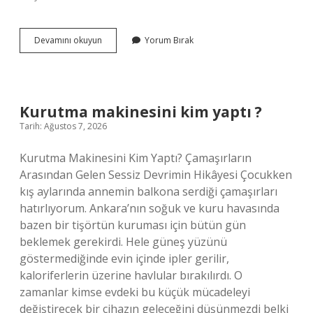
Turuncu
Devamını okuyun
Yorum Bırak
parol
şurup
kaç
yaş
için
Kurutma makinesini kim yaptı ?
kullanılır
Tarih: Ağustos 7, 2026
?
Kurutma Makinesini Kim Yaptı? Çamaşırların
Arasından Gelen Sessiz Devrimin Hikâyesi Çocukken
kış aylarında annemin balkona serdiği çamaşırları
hatırlıyorum. Ankara’nın soğuk ve kuru havasında
bazen bir tişörtün kuruması için bütün gün
beklemek gerekirdi. Hele güneş yüzünü
göstermediğinde evin içinde ipler gerilir,
kaloriferlerin üzerine havlular bırakılırdı. O
zamanlar kimse evdeki bu küçük mücadeleyi
değiştirecek bir cihazın geleceğini düşünmezdi belki