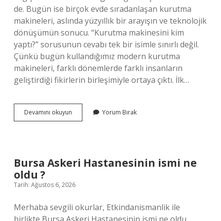
de. Bugün ise birçok evde sıradanlaşan kurutma
makineleri, aslında yüzyıllık bir arayışın ve teknolojik
dönüşümün sonucu. “Kurutma makinesini kim
yaptı?” sorusunun cevabı tek bir isimle sınırlı değil.
Çünkü bugün kullandığımız modern kurutma
makineleri, farklı dönemlerde farklı insanların
geliştirdiği fikirlerin birleşimiyle ortaya çıktı. İlk…
Kurutma
Devamını okuyun
Yorum Bırak
makinesini
kim
yaptı
?
Bursa Askeri Hastanesinin ismi ne
oldu ?
Tarih: Ağustos 6, 2026
Merhaba sevgili okurlar, Etkindanismanlik ile
birlikte Bursa Askeri Hastanesinin ismi ne oldu