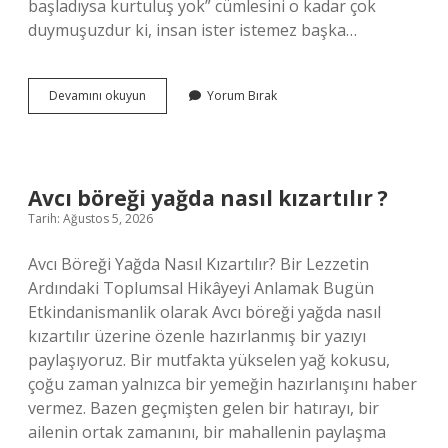
başladıysa kurtuluş yok” cümlesini o kadar çok
duymuşuzdur ki, insan ister istemez başka…
Kuduzdan
Devamını okuyun
Yorum Bırak
kurtulan
bir
insan
var
mı
Avcı böreği yağda nasıl kızartılır ?
?
Tarih: Ağustos 5, 2026
Avcı Böreği Yağda Nasıl Kızartılır? Bir Lezzetin
Ardındaki Toplumsal Hikâyeyi Anlamak Bugün
Etkindanismanlik olarak Avcı böreği yağda nasıl
kızartılır üzerine özenle hazırlanmış bir yazıyı
paylaşıyoruz. Bir mutfakta yükselen yağ kokusu,
çoğu zaman yalnızca bir yemeğin hazırlanışını haber
vermez. Bazen geçmişten gelen bir hatırayı, bir
ailenin ortak zamanını, bir mahallenin paylaşma