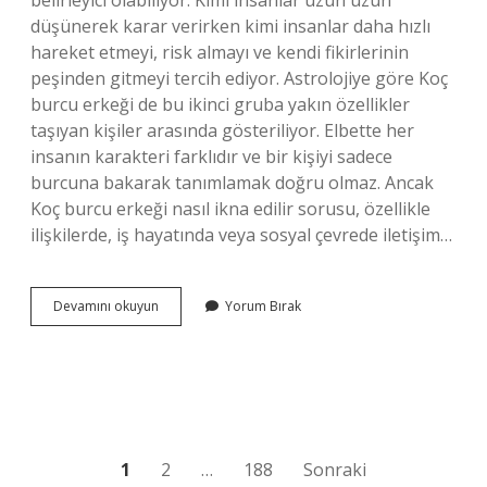
belirleyici olabiliyor. Kimi insanlar uzun uzun
düşünerek karar verirken kimi insanlar daha hızlı
hareket etmeyi, risk almayı ve kendi fikirlerinin
peşinden gitmeyi tercih ediyor. Astrolojiye göre Koç
burcu erkeği de bu ikinci gruba yakın özellikler
taşıyan kişiler arasında gösteriliyor. Elbette her
insanın karakteri farklıdır ve bir kişiyi sadece
burcuna bakarak tanımlamak doğru olmaz. Ancak
Koç burcu erkeği nasıl ikna edilir sorusu, özellikle
ilişkilerde, iş hayatında veya sosyal çevrede iletişim…
Koç
Devamını okuyun
Yorum Bırak
burcu
erkeği
nasıl
ikna
edilir
?
Yazı
1
2
…
188
Sonraki