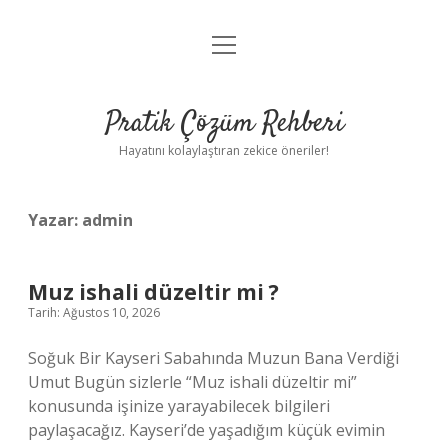
menüyü
Anasayfa
aç
Gizlilik Politikası
Pratik Çözüm Rehberi
Yasal Uyarı
Hayatını kolaylaştıran zekice öneriler!
Hakkımızda
Yazar:
admin
Muz ishali düzeltir mi ?
Tarih: Ağustos 10, 2026
Soğuk Bir Kayseri Sabahında Muzun Bana Verdiği
Umut Bugün sizlerle “Muz ishali düzeltir mi”
konusunda işinize yarayabilecek bilgileri
paylaşacağız. Kayseri’de yaşadığım küçük evimin