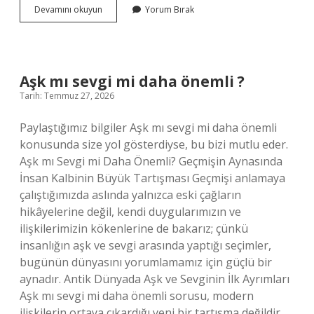
Tuvale
Devamını okuyun
Yorum Bırak
hangi
kalemle
çizilir
?
Aşk mı sevgi mi daha önemli ?
Tarih: Temmuz 27, 2026
Paylaştığımız bilgiler Aşk mı sevgi mi daha önemli
konusunda size yol gösterdiyse, bu bizi mutlu eder.
Aşk mı Sevgi mi Daha Önemli? Geçmişin Aynasında
İnsan Kalbinin Büyük Tartışması Geçmişi anlamaya
çalıştığımızda aslında yalnızca eski çağların
hikâyelerine değil, kendi duygularımızın ve
ilişkilerimizin kökenlerine de bakarız; çünkü
insanlığın aşk ve sevgi arasında yaptığı seçimler,
bugünün dünyasını yorumlamamız için güçlü bir
aynadır. Antik Dünyada Aşk ve Sevginin İlk Ayrımları
Aşk mı sevgi mi daha önemli sorusu, modern
ilişkilerin ortaya çıkardığı yeni bir tartışma değildir.