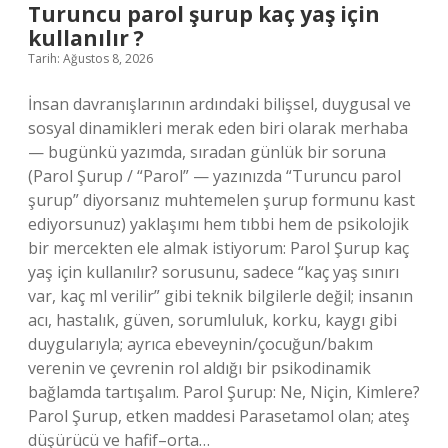
Turuncu parol şurup kaç yaş için
kullanılır ?
Tarih: Ağustos 8, 2026
İnsan davranışlarının ardındaki bilişsel, duygusal ve
sosyal dinamikleri merak eden biri olarak merhaba
— bugünkü yazımda, sıradan günlük bir soruna
(Parol Şurup / “Parol” — yazınızda “Turuncu parol
şurup” diyorsanız muhtemelen şurup formunu kast
ediyorsunuz) yaklaşımı hem tıbbi hem de psikolojik
bir mercekten ele almak istiyorum: Parol Şurup kaç
yaş için kullanılır? sorusunu, sadece “kaç yaş sınırı
var, kaç ml verilir” gibi teknik bilgilerle değil; insanın
acı, hastalık, güven, sorumluluk, korku, kaygı gibi
duygularıyla; ayrıca ebeveynin/çocuğun/bakım
verenin ve çevrenin rol aldığı bir psikodinamik
bağlamda tartışalım. Parol Şurup: Ne, Niçin, Kimlere?
Parol Şurup, etken maddesi Parasetamol olan; ateş
düşürücü ve hafif–orta…