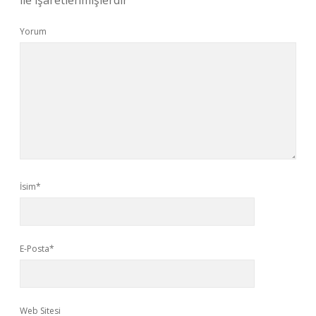
ile işaretlenmişlerdir
Yorum
İsim*
E-Posta*
Web Sitesi