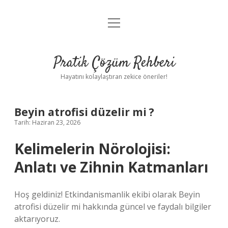
menüyü
Anasayfa
aç
Gizlilik Politikası
Pratik Çözüm Rehberi
Yasal Uyarı
Hayatını kolaylaştıran zekice öneriler!
Hakkımızda
Beyin atrofisi düzelir mi ?
Tarih: Haziran 23, 2026
Kelimelerin Nörolojisi:
Anlatı ve Zihnin Katmanları
Hoş geldiniz! Etkindanismanlik ekibi olarak Beyin
atrofisi düzelir mi hakkında güncel ve faydalı bilgiler
aktarıyoruz.